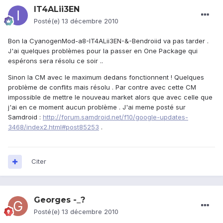
IT4ALii3EN
Posté(e)
13 décembre 2010
Bon la CyanogenMod-a8-IT4ALii3EN-&-Bendroiid va pas tarder .
J'ai quelques problèmes pour la passer en One Package qui
espérons sera résolu ce soir ..
Sinon la CM avec le maximum dedans fonctionnent ! Quelques
problème de conflits mais résolu . Par contre avec cette CM
impossible de mettre le nouveau market alors que avec celle que
j'ai en ce moment aucun problème . J'ai meme posté sur
Samdroid :
http://forum.samdroid.net/f10/google-updates-
3468/index2.html#post85253
.
Citer
Georges -_?
Posté(e)
13 décembre 2010