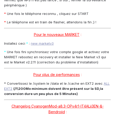
vérifiez que NPS n'est pas lancé ; si oui , fermer la surveillance
périphérique )
*
Une fois le téléphone reconnu , cliquez sur START
*
Le téléphone est en train de flasher, attendons la fin ;) !
Pour le nouveaux MARKET
:
Installez ceci
*
:
new marketv3
*
Une fois fini synchronisez votre compte google et activez votre
MARKET rebootez en recovery et installer le New Market v3 qui
est le Market v2.2.11 (correction du problème d'installation)
Pour plus de performances
:
* Convertissez le /system le /data et le /cache en EXT2 avec
ALL
EXT2
(/!\200Mo minimum doivent être présent sur la SD,la
conversion dure un peu plus de 5 Minutes)
Changelog CyanogenMod-a8.3-OPv4r1-IT4ALii3EN-&-
Bendroiid
: