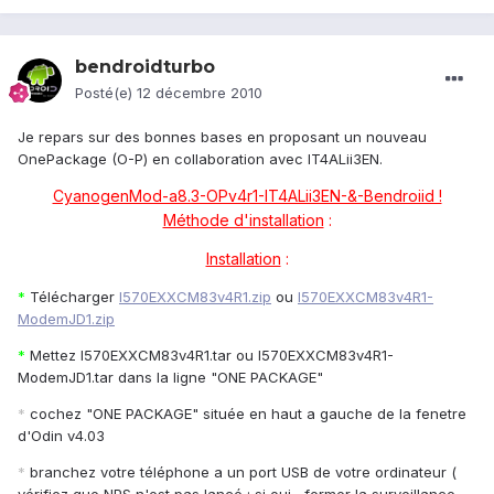
bendroidturbo
Posté(e)
12 décembre 2010
Je repars sur des bonnes bases en proposant un nouveau
OnePackage (O-P) en collaboration avec IT4ALii3EN.
CyanogenMod-a8.3-OPv4r1-IT4ALii3EN-&-Bendroiid !
Méthode d'installation
:
Installation
:
*
Télécharger
I570EXXCM83v4R1.zip
ou
I570EXXCM83v4R1-
ModemJD1.zip
*
Mettez I570EXXCM83v4R1.tar ou I570EXXCM83v4R1-
ModemJD1.tar dans la ligne "ONE PACKAGE"
*
cochez "ONE PACKAGE" située en haut a gauche de la fenetre
d'Odin v4.03
*
branchez votre téléphone a un port USB de votre ordinateur (