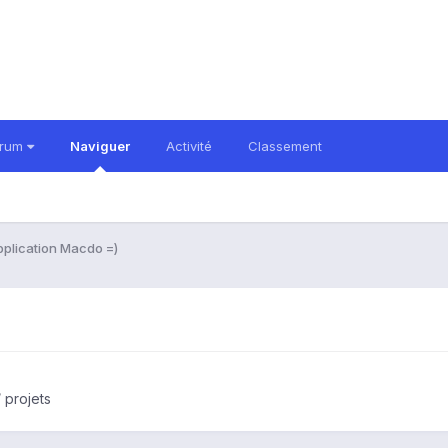
orum
Naviguer
Activité
Classement
pplication Macdo =)
 projets