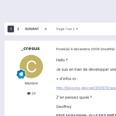
1
2
SUIVANT
Page 1 sur 2
_cresus
Posté(e)
4 décembre 2009
(modifié)
Hello !!
Je suis en train de développer un
+ d'infos ici :
Membre
http://blog.mg-dev.net/2009/12/ap
26
Z'en pensez quoiiii ?
Geoffrey
EDIT 14/12/2009 : ELLE EST PRÊT