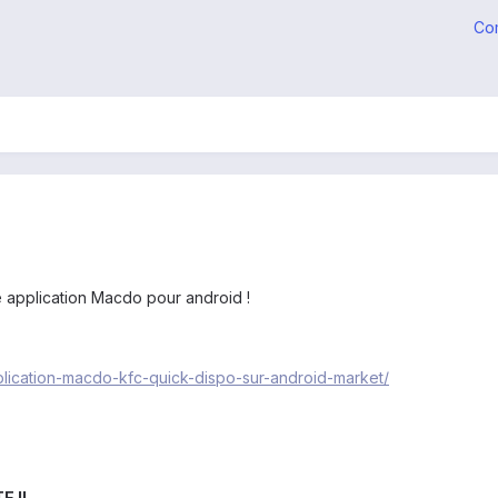
Co
e application Macdo pour android !
plication-macdo-kfc-quick-dispo-sur-android-market/
E !!