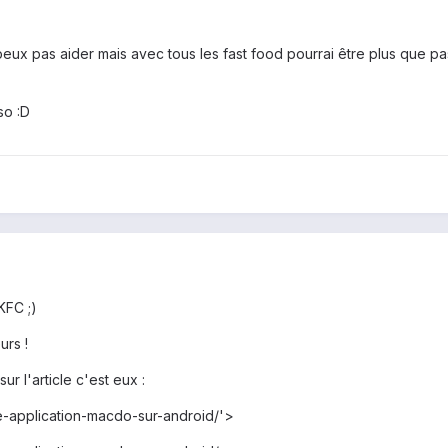
eux pas aider mais avec tous les fast food pourrai être plus que pas 
so :D
 KFC ;)
urs !
r l'article c'est eux :
e-application-macdo-sur-android/'>