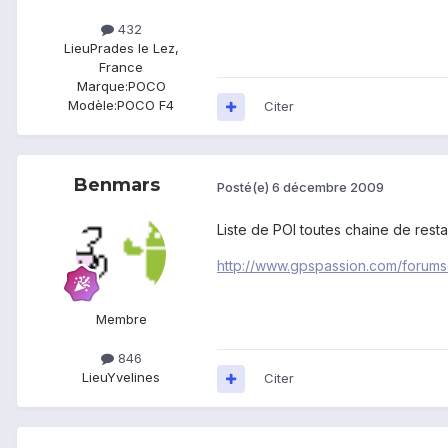
432
Lieu
Prades le Lez,
France
Marque:
POCO
Modèle:
POCO F4
Citer
Benmars
Posté(e)
6 décembre 2009
Liste de POI toutes chaine de resta
http://www.gpspassion.com/foru
Membre
846
Lieu
Yvelines
Citer