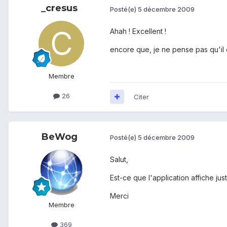
_cresus
Posté(e)
5 décembre 2009
Ahah ! Excellent !
encore que, je ne pense pas qu'il
Membre
26
Citer
BeWog
Posté(e)
5 décembre 2009
Salut,
Est-ce que l'application affiche jus
Merci
Membre
369