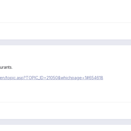
urants.
msen/topic.asp?TOPIC_ID=21050&whichpage=1#654618