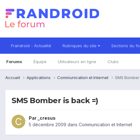
Frandroid - Actualité
Rubriques du site
Sections du f
Forums
Équipe
Utilisateurs en ligne
Clubs
Accueil
Applications
Communication et Internet
SMS Bomber i
SMS Bomber is back =)
Par
_cresus
5 décembre 2009
dans
Communication et Internet