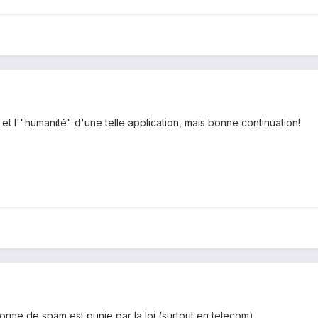
 et l'"humanité" d'une telle application, mais bonne continuation!
orme de spam est punie par la loi (surtout en telecom).