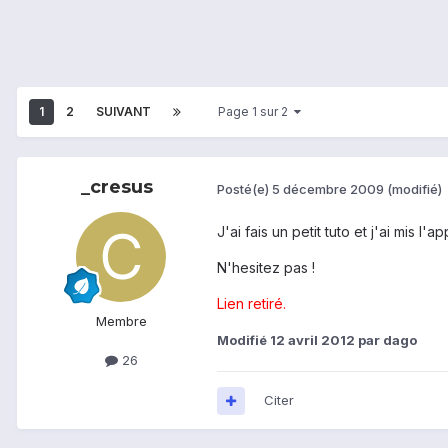
1
2
SUIVANT
Page 1 sur 2
_cresus
Posté(e)
5 décembre 2009
(modifié)
J'ai fais un petit tuto et j'ai mis 
N'hesitez pas !
Lien retiré.
Membre
Modifié
12 avril 2012
par dago
26
Citer