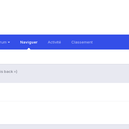
orum
Naviguer
Activité
Classement
s back =)