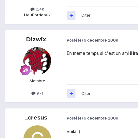
2,4k
Lieu
Bordeaux
Citer
Dizwix
Posté(e)
6 décembre 2009
En meme temps si c'est un ami il ira
Membre
971
Citer
_cresus
Posté(e)
6 décembre 2009
voilà :)