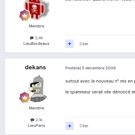
Membre
2,4k
Lieu
Bordeaux
Citer
dekans
Posté(e)
5 décembre 2009
surtout avec le nouveau n° mis en p
le spammeur serait vite dénoncé et
Membre
2,1k
Lieu
Paris
Citer