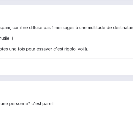
e spam, car il ne diffuse pas 1 messages à une multitude de destinatai
utile :)
es une fois pour essayer c'est rigolo. voilà.
 une personne* c'est pareil