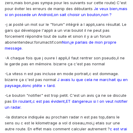
zero,mais bon,pas sympa pour les suivants sur cette route) C'est
pour éviter les erreurs de manip des débutants
Je veux bien,mais
si on possede un Android,on sait choisir un bouton,non ?
-j ai posté un mot sur le "forum" intégré a l appli,sans résultat. Le
gars qui développe l'appli a un vrai boulot il ne peut pas
forcement répondre tout de suite et sinon il y a un forum
abonentendeur.forumactif.com
Non,je parlais de mon propre
message.
-A chaque fois que j ouvre l appli,il faut rentrer son pseudo,il ne
le garde pas en mémoire. bizarre ça c'est pas normal
-La vitess n est pas incluse en mode portrait,c est dommage.
bizarre ça c'est pas normal
J avais lu que cela ne marchait qu en
paysage,donc ptéte + tard.
-Le bouton "notifier" est trop petit. C'est un avis ça ne se discute
pas
En roulant,c est pas évident,ET dangereux si l on veut notifier
un radar.
-la distance indiquée au prochain radar n est pas top,dans le
sens ou c est le kilometrage a vol d oiseau,moi,j etais sur une
autre route. En effet mais comment calculer autrement ?
c est vrai