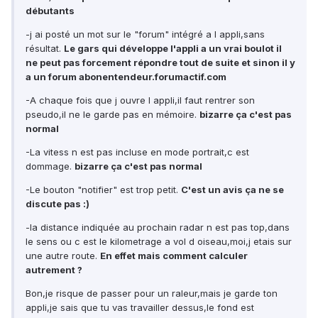
débutants
-j ai posté un mot sur le "forum" intégré a l appli,sans
résultat.
Le gars qui développe l'appli a un vrai boulot il
ne peut pas forcement répondre tout de suite et sinon il y
a un forum abonentendeur.forumactif.com
-A chaque fois que j ouvre l appli,il faut rentrer son
pseudo,il ne le garde pas en mémoire.
bizarre ça c'est pas
normal
-La vitess n est pas incluse en mode portrait,c est
dommage.
bizarre ça c'est pas normal
-Le bouton "notifier" est trop petit.
C'est un avis ça ne se
discute pas :)
-la distance indiquée au prochain radar n est pas top,dans
le sens ou c est le kilometrage a vol d oiseau,moi,j etais sur
une autre route.
En effet mais comment calculer
autrement ?
Bon,je risque de passer pour un raleur,mais je garde ton
appli,je sais que tu vas travailler dessus,le fond est