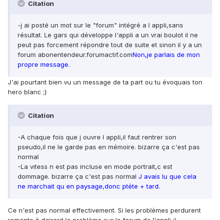
Citation
-j ai posté un mot sur le "forum" intégré a l appli,sans
résultat. Le gars qui développe l'appli a un vrai boulot il ne
peut pas forcement répondre tout de suite et sinon il y a un
forum abonentendeur.forumactif.com
Non,je parlais de mon
propre message.
J'ai pourtant bien vu un message de ta part ou tu évoquais ton
hero blanc ;)
Citation
-A chaque fois que j ouvre l appli,il faut rentrer son
pseudo,il ne le garde pas en mémoire. bizarre ça c'est pas
normal
-La vitess n est pas incluse en mode portrait,c est
dommage. bizarre ça c'est pas normal
J avais lu que cela
ne marchait qu en paysage,donc ptéte + tard.
Ce n'est pas normal effectivement. Si les problèmes perdurent