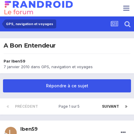
GPS, navigation et voyages
A Bon Entendeur
Par
lben59
7 janvier 2010
dans
GPS, navigation et voyages
Répondre à ce sujet
PRÉCÉDENT
Page 1 sur 5
SUIVANT
lben59