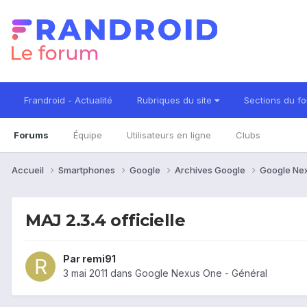
Frandroid - Actualité
Rubriques du site
Sections du f
Forums
Équipe
Utilisateurs en ligne
Clubs
Accueil
Smartphones
Google
Archives Google
Google Ne
MAJ 2.3.4 officielle
Par
remi91
3 mai 2011
dans
Google Nexus One - Général