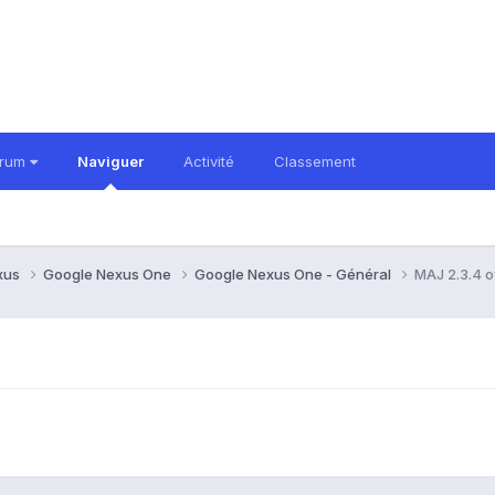
orum
Naviguer
Activité
Classement
xus
Google Nexus One
Google Nexus One - Général
MAJ 2.3.4 of