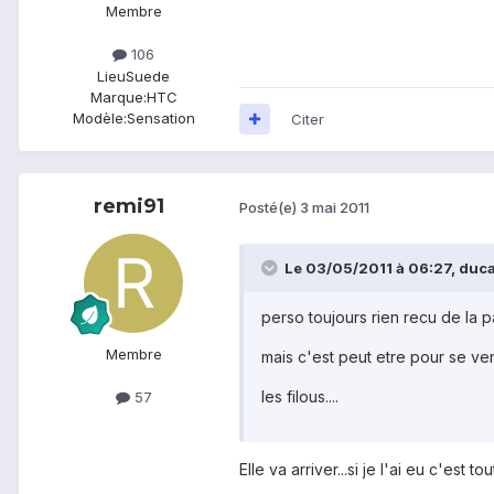
Membre
106
Lieu
Suede
Marque:
HTC
Modèle:
Sensation
Citer
remi91
Posté(e)
3 mai 2011
Le 03/05/2011 à 06:27, duca
perso toujours rien recu de la 
Membre
mais c'est peut etre pour se v
les filous....
57
Elle va arriver...si je l'ai eu c'es