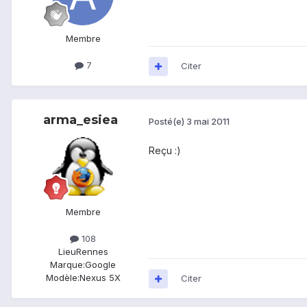
Membre
7
Citer
arma_esiea
Posté(e)
3 mai 2011
Reçu :)
Membre
108
Lieu
Rennes
Marque:
Google
Modèle:
Nexus 5X
Citer