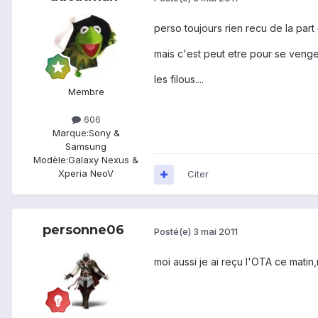
perso toujours rien recu de la par
mais c'est peut etre pour se veng
les filous....
Membre
606
Marque:
Sony &
Samsung
Modèle:
Galaxy Nexus &
Xperia NeoV
Citer
personne06
Posté(e)
3 mai 2011
moi aussi je ai reçu l'OTA ce mati