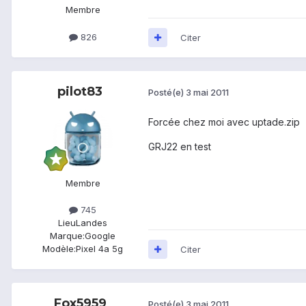
Membre
826
Citer
pilot83
Posté(e)
3 mai 2011
Forcée chez moi avec uptade.zip
GRJ22 en test
Membre
745
Lieu
Landes
Marque:
Google
Modèle:
Pixel 4a 5g
Citer
Fox5959
Posté(e)
3 mai 2011