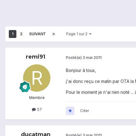
1
2
SUIVANT
Page 1 sur 2
remi91
Posté(e)
3 mai 2011
Bonjour à tous,
j'ai donc reçu ce matin par OTA la
Pour le moment je n'ai rien noté ... 
Membre
57
Citer
ducatman
Posté(e)
3 mai 2011