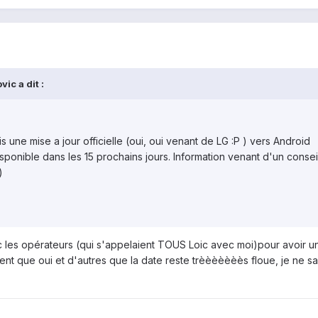
ic a dit :
is une mise a jour officielle (oui, oui venant de LG :P ) vers Android
sponible dans les 15 prochains jours. Information venant d'un consei
)
ec les opérateurs (qui s'appelaient TOUS Loic avec moi)pour avoir u
rment que oui et d'autres que la date reste trèèèèèèès floue, je ne sa