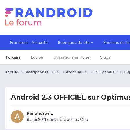
Frandroid - Actualité
Rubriques du site
Sections du f
Forums
Équipe
Utilisateurs en ligne
Clubs
Accueil
Smartphones
LG
Archives LG
LG Optimus
LG O
Android 2.3 OFFICIEL sur Optimu
Par
androvic
9 mai 2011
dans
LG Optimus One