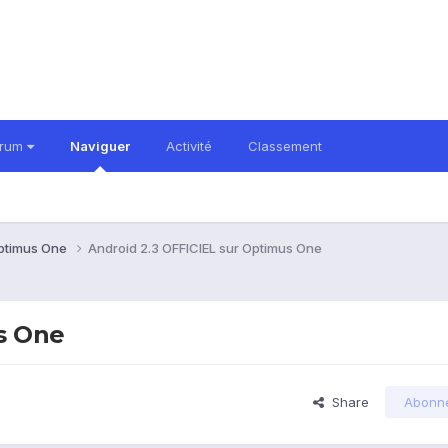
orum
Naviguer
Activité
Classement
ptimus One
Android 2.3 OFFICIEL sur Optimus One
s One
Share
Abonn