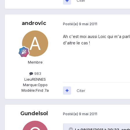
Citer
androvic
Posté(e)
9 mai 2011
Ah c'est moi aussi Loic qui m'a parl
d'aitre le cas !
Membre
983
Lieu
RENNES
Marque:
Oppo
Modèle:
Find 7a
Citer
Gundelsol
Posté(e)
9 mai 2011
Le 09/05/2011 à 20:22, andro