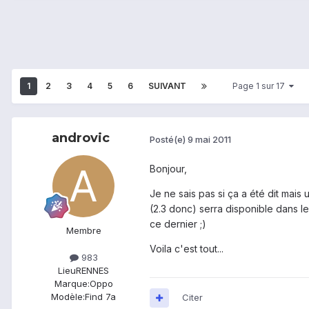
1
2
3
4
5
6
SUIVANT
Page 1 sur 17
androvic
Posté(e)
9 mai 2011
Bonjour,
Je ne sais pas si ça a été dit mais 
(2.3 donc) serra disponible dans le
ce dernier ;)
Membre
Voila c'est tout...
983
Lieu
RENNES
Marque:
Oppo
Modèle:
Find 7a
Citer