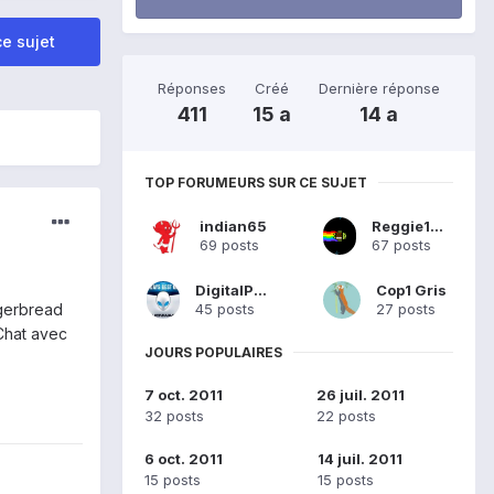
e sujet
Réponses
Créé
Dernière réponse
411
15 a
14 a
TOP FORUMEURS SUR CE SUJET
indian65
Reggie1000
69 posts
67 posts
DigitalP500
Cop1 Gris
45 posts
27 posts
ngerbread
 Chat avec
JOURS POPULAIRES
7 oct. 2011
26 juil. 2011
32 posts
22 posts
6 oct. 2011
14 juil. 2011
15 posts
15 posts