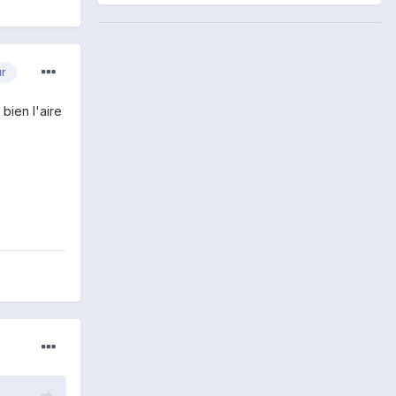
ur
 bien l'aire