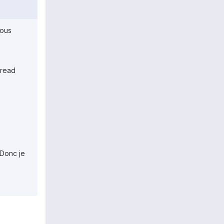
vous
bread
 Donc je