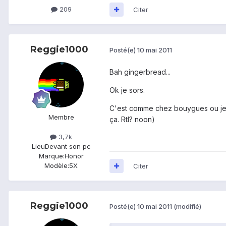
209
Citer
Reggie1000
Posté(e)
10 mai 2011
Bah gingerbread...
Ok je sors.
C'est comme chez bouygues ou je to
Membre
ça. Rtl? noon)
3,7k
Lieu
Devant son pc
Marque:
Honor
Modèle:
5X
Citer
Reggie1000
Posté(e)
10 mai 2011
(modifié)