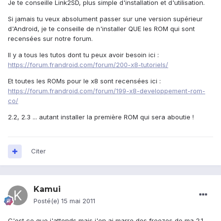
Je te conseille Link2SD, plus simple d'installation et d'utilisation.
Si jamais tu veux absolument passer sur une version supérieur
d'Android, je te conseille de n'installer QUE les ROM qui sont
recensées sur notre forum.
Il y a tous les tutos dont tu peux avoir besoin ici :
https://forum.frandroid.com/forum/200-x8-tutoriels/
Et toutes les ROMs pour le x8 sont recensées ici :
https://forum.frandroid.com/forum/199-x8-developpement-rom-
co/
2.2, 2.3 ... autant installer la première ROM qui sera aboutie !
Citer
Kamui
Posté(e)
15 mai 2011
C'est ce que j'attends mais j'en ai marre des freezes de ma 2.1.