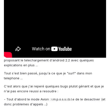
proposant le telechargement d'android 2.2 avec quelques
explications en plus ...
Tout s'est bien passé, jusqu'a ce que je "surf" dans mon
telephone ...
C'est alors que j'ai reperé quelques bugs plutot génant et que je
n'ai pas encore reussi a resoudre :
- Tout d'abord le mode Avion : i.m.p.o.s.s.i.b.l.e de le desactiver (et
donc problemes d'appels ...)