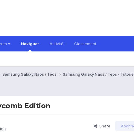
orum
Naviguer
Activité
Classement
Samsung Galaxy Naos / Teos
Samsung Galaxy Naos / Teos - Tutorie
ycomb Edition
Share
Abonn
iels