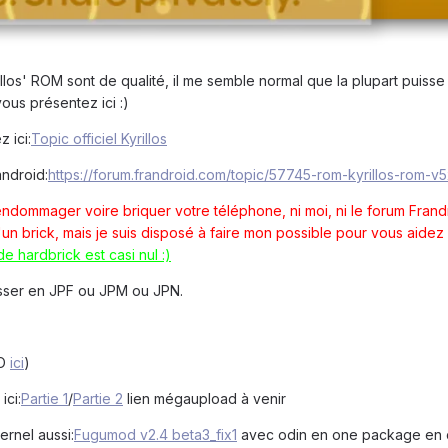
illos' ROM sont de qualité, il me semble normal que la plupart puisse
vous présentez ici :)
z ici:
Topic officiel Kyrillos
android:
https://forum.frandroid.com/topic/57745-rom-kyrillos-rom-v5
eut endommager voire briquer votre téléphone, ni moi, ni le forum Fran
n brick, mais je suis disposé à faire mon possible pour vous aidez /
 hardbrick est casi nul :)
passer en JPF ou JPM ou JPN.
TO
ici
)
ici:
Partie 1
/
Partie 2
lien mégaupload à venir
ernel aussi:
Fugumod v2.4 beta3_fix1
avec odin en one package en 