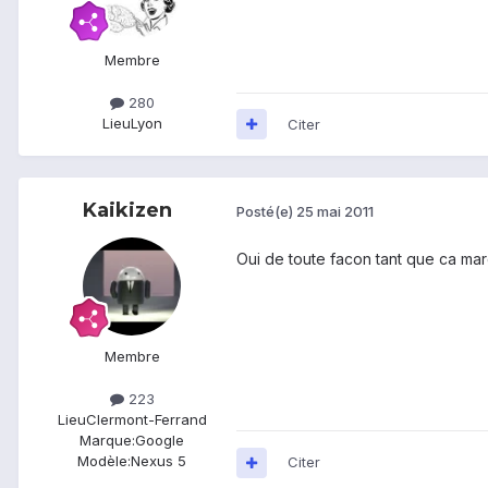
Membre
280
Lieu
Lyon
Citer
Kaikizen
Posté(e)
25 mai 2011
Oui de toute facon tant que ca mar
Membre
223
Lieu
Clermont-Ferrand
Marque:
Google
Modèle:
Nexus 5
Citer