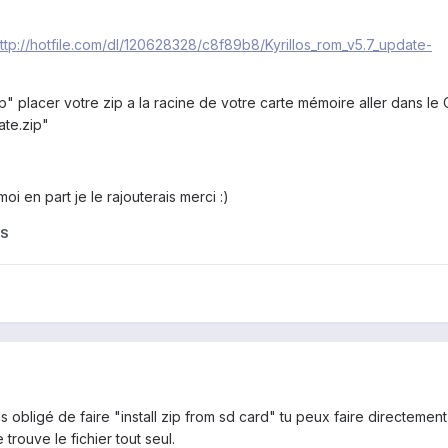
ttp://hotfile.com/dl/120628328/c8f89b8/Kyrillos_rom_v5.7_update-
ip" placer votre zip a la racine de votre carte mémoire aller dans l
ate.zip"
oi en part je le rajouterais merci :)
WS
as obligé de faire "install zip from sd card" tu peux faire directemen
 trouve le fichier tout seul.