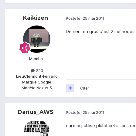
Kaikizen
Posté(e)
25 mai 2011
De rien, en gros c'est 2 méthodes 
Membre
223
Lieu
Clermont-Ferrand
Marque:
Google
Modèle:
Nexus 5
Citer
Darius_AWS
Posté(e)
25 mai 2011
oui moi j'utilise plutot celle sans 