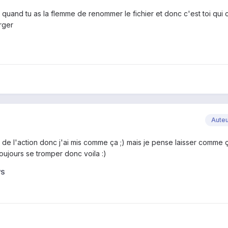
d" quand tu as la flemme de renommer le fichier et donc c'est toi qui c
arger
Aute
de l'action donc j'ai mis comme ça ;) mais je pense laisser comme 
oujours se tromper donc voila :)
WS