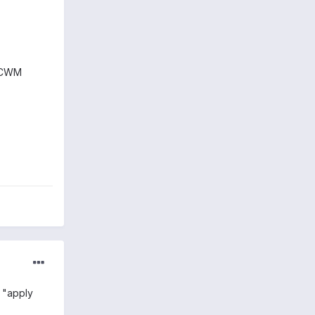
e CWM
t "apply