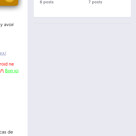
8 posts
7 posts
 y avoir
xx/
droid ne
!\
Bon ici
cas de