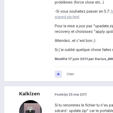
problèmes (force close etc...)
-Si vous souhaitez passer en 5.7:
h
signed.zip.html
Pour la mise a jour pas "upadate.z
recovery et choisissez "apply upd
Attendez...et c'est bon ;)
Si j'ai oublié quelque chose faites m
Modifié
17 juin 2011
par Darius_A
Citer
Kaikizen
Posté(e)
25 mai 2011
Si tu renommes le fichier tu n'es p
sdcard : update.zip" car le portable