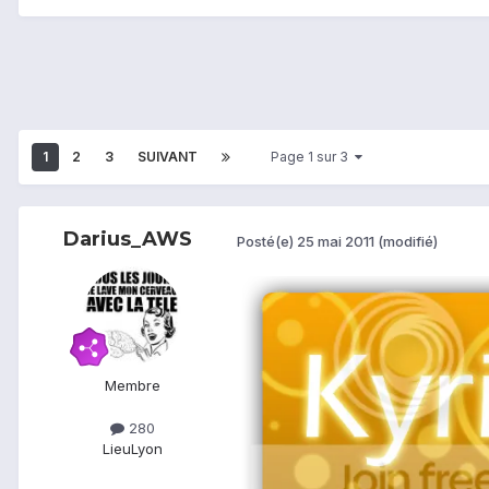
1
2
3
SUIVANT
Page 1 sur 3
Darius_AWS
Posté(e)
25 mai 2011
(modifié)
Membre
280
Lieu
Lyon