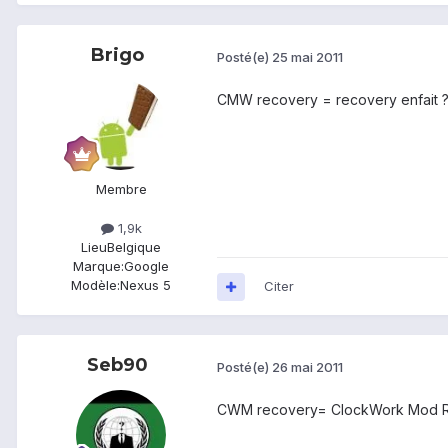
Brigo
Posté(e)
25 mai 2011
CMW recovery = recovery enfait ? 
Membre
1,9k
Lieu
Belgique
Marque:
Google
Modèle:
Nexus 5
Citer
Seb90
Posté(e)
26 mai 2011
CWM recovery= ClockWork Mod Re