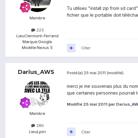
Tu utilises "install zip from sd car
fichier que le portable doit téléch
Membre
223
Lieu
Clermont-Ferrand
Marque:
Google
Modèle:
Nexus 5
Citer
Darius_AWS
Posté(e)
25 mai 2011
(modifié)
merci je me souvenais plus du nom 
que certaines personnes pourrait t
Modifié
25 mai 2011
par Darius_A
Membre
280
Lieu
Lyon
Citer