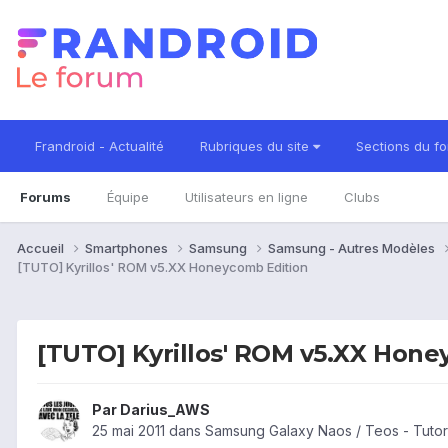
Frandroid - Actualité
Rubriques du site
Sections du f
Forums
Équipe
Utilisateurs en ligne
Clubs
Accueil
Smartphones
Samsung
Samsung - Autres Modèles
[TUTO] Kyrillos' ROM v5.XX Honeycomb Edition
[TUTO] Kyrillos' ROM v5.XX Hone
Par
Darius_AWS
25 mai 2011
dans
Samsung Galaxy Naos / Teos - Tutor