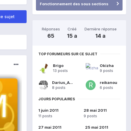
Fonctionnement des sous sections
e sujet
Réponses
Créé
Dernière réponse
65
15 a
14 a
TOP FORUMEURS SUR CE SUJET
Brigo
Okizha
13 posts
9 posts
Darius_AWS
reikanou
8 posts
6 posts
JOURS POPULAIRES
1 juin 2011
28 mai 2011
11 posts
9 posts
27 mai 2011
25 mai 2011