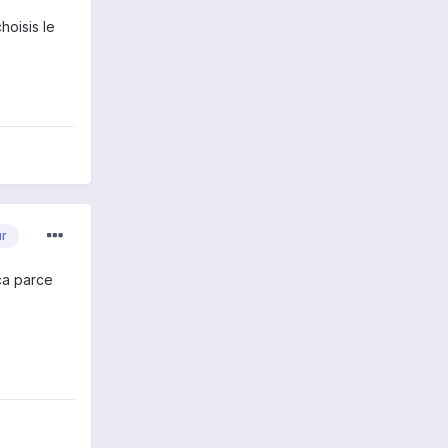
hoisis le
ur
ça parce