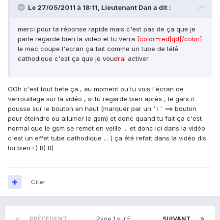
Le 27/05/2011 à 18:11, Lieutenant Dan a dit :
merci pour ta réponse rapide mais c'est pas de ça que je
parle regarde bien la video et tu verra
[color=red]qd[/color]
le mec coupe l'ecran ça fait comme un tube de télé
cathodique c'est ça que je voud
rai
activer
OOh c'est tout bete ça , au moment ou tu vois l'écran de
verrouillage sur la vidéo , si tu regarde bien après , le gars il
pousse sur le bouton en haut (marquer par un ' l ' ==> bouton
pour éteindre ou allumer le gsm) et donc quand tu fait ça c'est
normal que le gsm se remet en veille ... et donc ici dans la vidéo
c'est un effet tube cathodique ... ( ça été refait dans la vidéo dis
toi bien ! ) B) B)
Citer
PRÉCÉDENT
Page 1 sur 5
SUIVANT