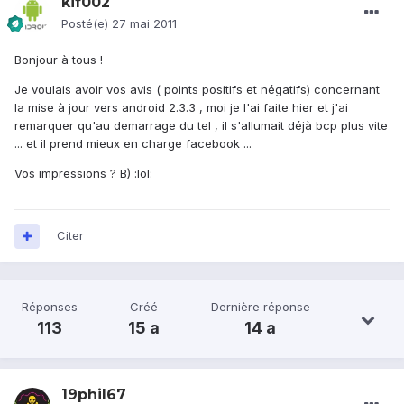
kif002
Posté(e)
27 mai 2011
Bonjour à tous !
Je voulais avoir vos avis ( points positifs et négatifs) concernant
la mise à jour vers android 2.3.3 , moi je l'ai faite hier et j'ai
remarquer qu'au demarrage du tel , il s'allumait déjà bcp plus vite
... et il prend mieux en charge facebook ...
Vos impressions ? B) :lol:
Citer
Réponses
Créé
Dernière réponse
113
15 a
14 a
19phil67