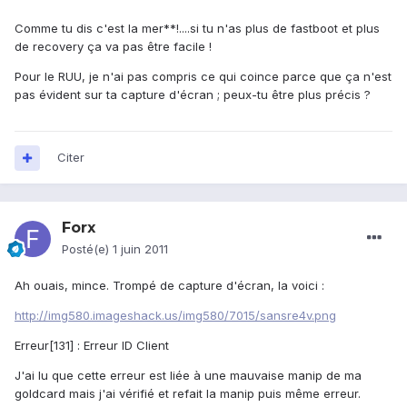
Comme tu dis c'est la mer**!....si tu n'as plus de fastboot et plus
de recovery ça va pas être facile !
Pour le RUU, je n'ai pas compris ce qui coince parce que ça n'est
pas évident sur ta capture d'écran ; peux-tu être plus précis ?
Citer
Forx
Posté(e)
1 juin 2011
Ah ouais, mince. Trompé de capture d'écran, la voici :
http://img580.imageshack.us/img580/7015/sansre4v.png
Erreur[131] : Erreur ID Client
J'ai lu que cette erreur est liée à une mauvaise manip de ma
goldcard mais j'ai vérifié et refait la manip puis même erreur.