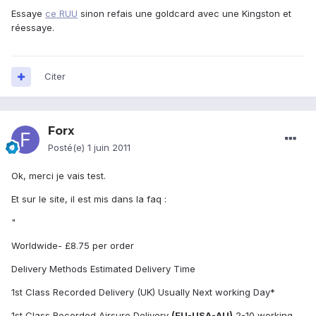
Essaye
ce RUU
sinon refais une goldcard avec une Kingston et
réessaye.
Citer
Forx
Posté(e)
1 juin 2011
Ok, merci je vais test.
Et sur le site, il est mis dans la faq :
"
Worldwide- £8.75 per order
Delivery Methods Estimated Delivery Time
1st Class Recorded Delivery (UK) Usually Next working Day*
1st Class Recorded Airsure Delivery
(EU-USA-AU)
2-10 working