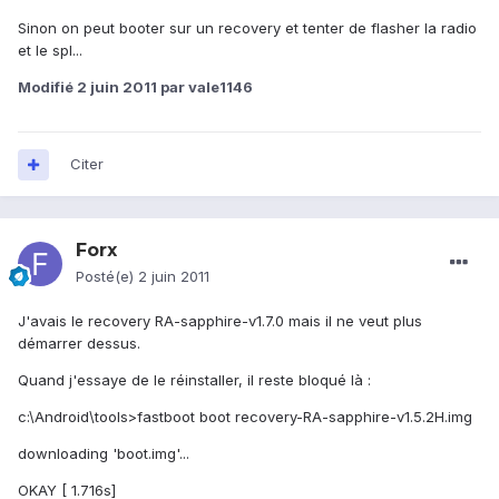
Sinon on peut booter sur un recovery et tenter de flasher la radio
et le spl...
Modifié
2 juin 2011
par vale1146
Citer
Forx
Posté(e)
2 juin 2011
J'avais le recovery RA-sapphire-v1.7.0 mais il ne veut plus
démarrer dessus.
Quand j'essaye de le réinstaller, il reste bloqué là :
c:\Android\tools>fastboot boot recovery-RA-sapphire-v1.5.2H.img
downloading 'boot.img'...
OKAY [ 1.716s]