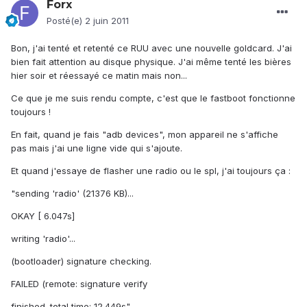
Forx
Posté(e)
2 juin 2011
Bon, j'ai tenté et retenté ce RUU avec une nouvelle goldcard. J'ai
bien fait attention au disque physique. J'ai même tenté les bières
hier soir et réessayé ce matin mais non...
Ce que je me suis rendu compte, c'est que le fastboot fonctionne
toujours !
En fait, quand je fais "adb devices", mon appareil ne s'affiche
pas mais j'ai une ligne vide qui s'ajoute.
Et quand j'essaye de flasher une radio ou le spl, j'ai toujours ça :
"sending 'radio' (21376 KB)...
OKAY [ 6.047s]
writing 'radio'...
(bootloader) signature checking.
FAILED (remote: signature verify
finished. total time: 12.449s"