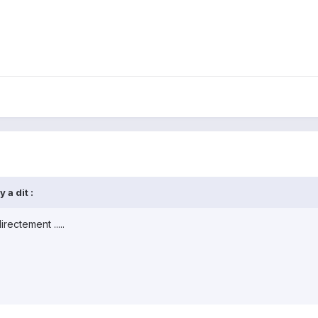
 a dit :
rectement .....