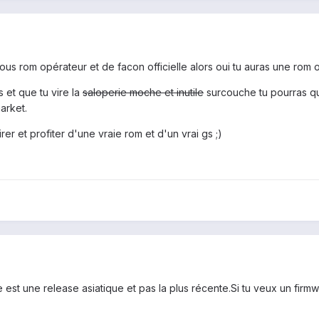
 sous rom opérateur et de facon officielle alors oui tu auras une rom 
s et que tu vire la
saloperie moche et inutile
surcouche tu pourras qu
arket.
er et profiter d'une vraie rom et d'un vrai gs ;)
 est une release asiatique et pas la plus récente.Si tu veux un firmw