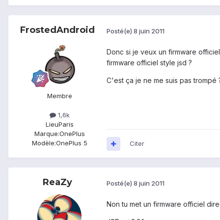
FrostedAndroid
Posté(e)
8 juin 2011
Donc si je veux un firmware officie
firmware officiel style jsd ?
C'est ça je ne me suis pas trompé
Membre
1,6k
Lieu
Paris
Marque:
OnePlus
Modèle:
OnePlus 5
Citer
ReaZy
Posté(e)
8 juin 2011
Non tu met un firmware officiel direc