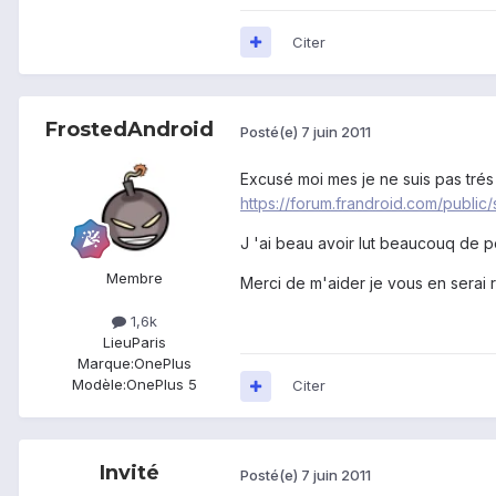
Citer
FrostedAndroid
Posté(e)
7 juin 2011
Excusé moi mes je ne suis pas trés
https://forum.frandroid.com/public
J 'ai beau avoir lut beaucouq de po
Membre
Merci de m'aider je vous en serai r
1,6k
Lieu
Paris
Marque:
OnePlus
Modèle:
OnePlus 5
Citer
Invité
Posté(e)
7 juin 2011