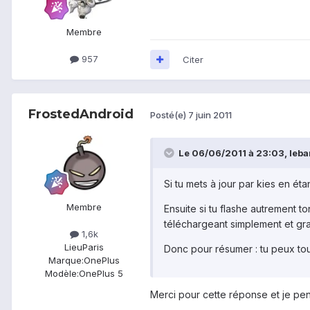
Membre
957
Citer
FrostedAndroid
Posté(e)
7 juin 2011
Le 06/06/2011 à 23:03, leba
Si tu mets à jour par kies en ét
Membre
Ensuite si tu flashe autrement to
téléchargeant simplement et gra
1,6k
Lieu
Paris
Donc pour résumer : tu peux tout 
Marque:
OnePlus
Modèle:
OnePlus 5
Merci pour cette réponse et je pen