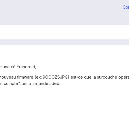
Co
mmunauté Frandroid,
 nouveau firmware (ex:I9OOOZSJPG),est-ce que la surcouche opérateu
mon compte". :emo_im_undecided: