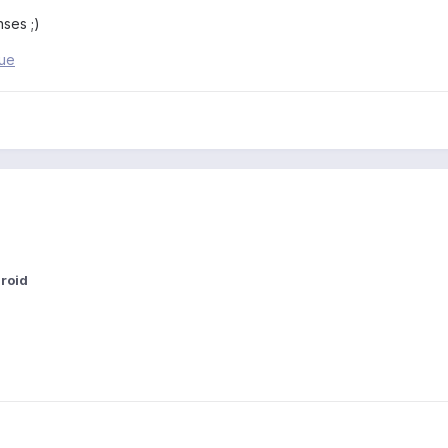
nses ;)
que
roid