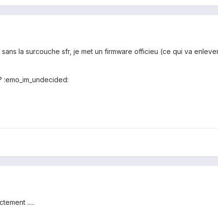
l sans la surcouche sfr, je met un firmware officieu (ce qui va enlev
 ? :emo_im_undecided:
tement .....