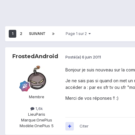
1
2
SUIVANT
Page 1 sur 2
FrostedAndroid
Posté(e)
6 juin 2011
Bonjour je suis nouveau sur la co
Je ne sais pas si quand on met un
accéder a : par ex sfr tv ou sfr "
Membre
Merci de vos réponses !! :)
1,6k
Lieu
Paris
Marque:
OnePlus
Modèle:
OnePlus 5
Citer