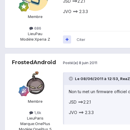
JSD ==>2.2.1
JVO ==> 2.3.3
Membre
686
Lieu
Pau
Modèle:
Xperia Z
Citer
FrostedAndroid
Posté(e)
8 juin 2011
Le 08/06/2011 à 12:53, ReaZy
Non tu met un firmware officiel di
Membre
JSD ==>2.2.1
JVO ==> 2.3.3
1,6k
Lieu
Paris
Marque:
OnePlus
Modèle:
OnePlus 5