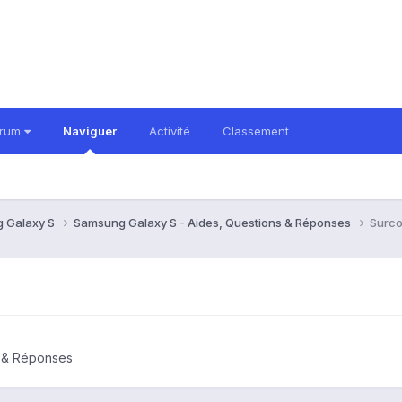
orum
Naviguer
Activité
Classement
 Galaxy S
Samsung Galaxy S - Aides, Questions & Réponses
Surco
s & Réponses