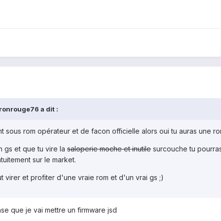
ronrouge76 a dit :
ant sous rom opérateur et de facon officielle alors oui tu auras une r
n gs et que tu vire la
saloperie moche et inutile
surcouche tu pourras
tuitement sur le market.
virer et profiter d'une vraie rom et d'un vrai gs ;)
se que je vai mettre un firmware jsd