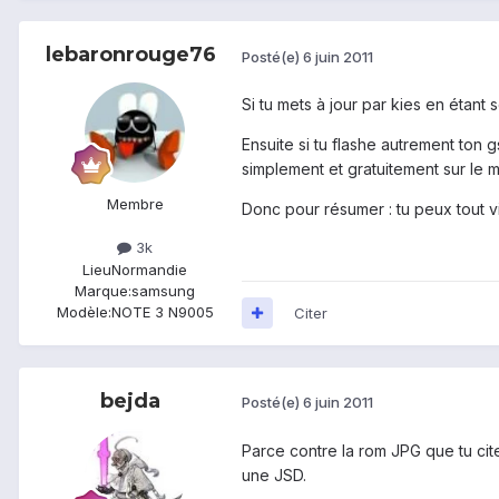
lebaronrouge76
Posté(e)
6 juin 2011
Si tu mets à jour par kies en étant
Ensuite si tu flashe autrement ton g
simplement et gratuitement sur le m
Membre
Donc pour résumer : tu peux tout vir
3k
Lieu
Normandie
Marque:
samsung
Modèle:
NOTE 3 N9005
Citer
bejda
Posté(e)
6 juin 2011
Parce contre la rom JPG que tu cite
une JSD.