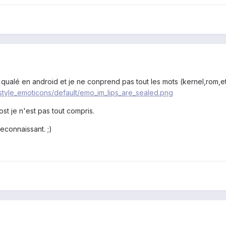
 qualé en android et je ne conprend pas tout les mots (kernel,rom,e
/style_emoticons/default/emo_im_lips_are_sealed.png
st je n'est pas tout compris.
econnaissant. ;)