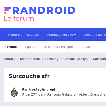
Frandroid - Actualité
Rubriques du site
Sections du f
Forums
Équipe
Utilisateurs en ligne
Clubs
Accueil
Smartphones
Samsung
Gamme Galaxy S
Samsung
Surcouche sfr
Par
FrostedAndroid
6 juin 2011
dans
Samsung Galaxy S - Aides, Question