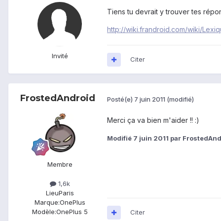
Tiens tu devrait y trouver tes répo
http://wiki.frandroid.com/wiki/Lexi
Invité
Citer
FrostedAndroid
Posté(e)
7 juin 2011
(modifié)
Merci ça va bien m'aider !! :)
Modifié
7 juin 2011
par FrostedAnd
Membre
1,6k
Lieu
Paris
Marque:
OnePlus
Modèle:
OnePlus 5
Citer