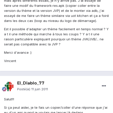
mais après différents essais, je n'y arrive pas. J'ai essayé de
faire une modif du framework-res.apk (copier coller entre la
version du thème et la version JVP) et de le monter via adb, j'ai
essayé de me faire un thème similaire via uot kitchen et ça a foiré
dans les deux cas (loop au niveau du logo de démarrage).
Est il possible d'adapter un thème facilement en temps normal ? Y
a t il une méthode qui marche à tous les coups ? Y a t il une
raison particulière expliquant pourquoi un thème JVK/JVB/... ne
serait pas compatible avec la JVP ?
Merci d'avance :)
Vincent
El_Diablo_77
Posté(e)
11 juin 2011
Salut!!!
Si ça peut aider, je te fais un copier/coller d'une réponse que j'ai
eu d'un ami quand je voulais me lancer là dedans.