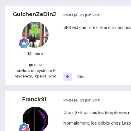
GuichenZeDinJ
Posté(e)
23 juin 2011
SFR est cher c'est vrai mais les tél
Membre
6,3k
Lieu
Hors du système K_
Modèle:
SE Xperia Kyno
Citer
Franck91
Posté(e)
23 juin 2011
Chez SFR parfois les téléphones n
Normalement, les débits chez Laspot