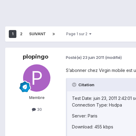
1
2
SUIVANT
Page 1 sur 2
plopingo
Posté(e)
23 juin 2011
(modifié)
S’abonner chez Virgin mobile est une
Citation
Membre
Test Date: juin 23, 2011 2:42:01 s
Connection Type: Hsdpa
30
Server: Paris
Download: 455 kbps