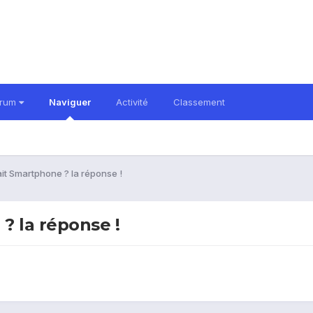
orum
Naviguer
Activité
Classement
ait Smartphone ? la réponse !
? la réponse !