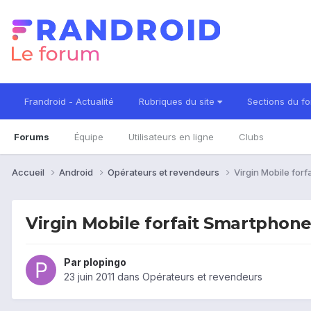
Frandroid - Actualité
Rubriques du site
Sections du f
Forums
Équipe
Utilisateurs en ligne
Clubs
Accueil
Android
Opérateurs et revendeurs
Virgin Mobile forf
Virgin Mobile forfait Smartphone 
Par
plopingo
23 juin 2011
dans
Opérateurs et revendeurs