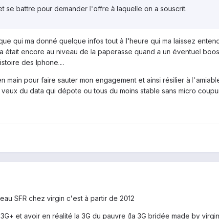
 et se battre pour demander l'offre à laquelle on a souscrit.
que qui ma donné quelque infos tout à l'heure qui ma laissez entendr
la était encore au niveau de la paperasse quand a un éventuel boost
stoire des Iphone....
n main pour faire sauter mon engagement et ainsi résilier à l'amiabl
 veux du data qui dépote ou tous du moins stable sans micro coupure
eau SFR chez virgin c'est à partir de 2012
3G+ et avoir en réalité la 3G du pauvre (la 3G bridée made by virgin