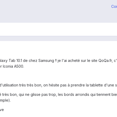
Co
alaxy Tab 10.1 de chez Samsung !! je l'ai acheté sur le site QoQa.fr,
r Iconia A500.
d'utilisation très très bon, on hésite pas à prendre la tablette d'une 
é très bon, qui ne glisse pas trop, les bords arrondis qui tiennent b
mple).
ive