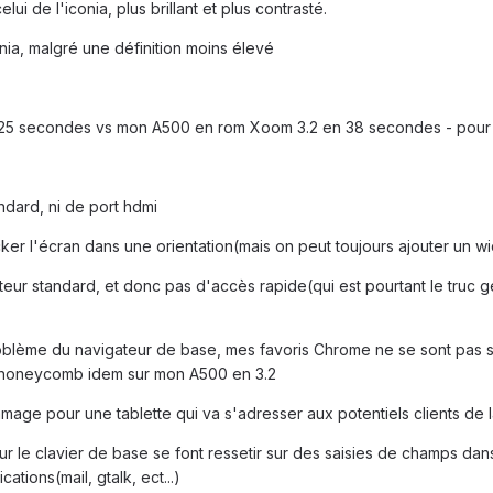
ui de l'iconia, plus brillant et plus contrasté.
onia, malgré une définition moins élevé
 25 secondes vs mon A500 en rom Xoom 3.2 en 38 secondes - pour r
ndard, ni de port hdmi
er l'écran dans une orientation(mais on peut toujours ajouter un w
teur standard, et donc pas d'accès rapide(qui est pourtant le truc 
problème du navigateur de base, mes favoris Chrome ne se sont pas 
u honeycomb idem sur mon A500 en 3.2
mage pour une tablette qui va s'adresser aux potentiels clients de
ur le clavier de base se font ressetir sur des saisies de champs dans
ations(mail, gtalk, ect...)