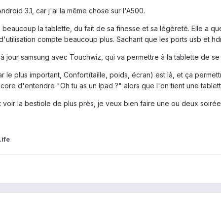
droid 3.1, car j'ai la même chose sur l'A500.
me beaucoup la tablette, du fait de sa finesse et sa légèreté. Elle a 
r d'utilisation compte beaucoup plus. Sachant que les ports usb et h
à jour samsung avec Touchwiz, qui va permettre à la tablette de se 
ar le plus important, Confort(taille, poids, écran) est là, et ça perm
core d'entendre "Oh tu as un Ipad ?" alors que l'on tient une tablet
nt voir la bestiole de plus près, je veux bien faire une ou deux soirée
ife