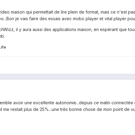
video maison qui permettait de lire plein de format, mais ce n'est pas
éo...Bon je vais faire des essais avec mobo player et vital player pou
hWizz, il y aura aussi des applications maison, en espérant que touc
mb.
ife
emble avoir une excellente autonomie...depuis ce matin connectée en
, et il me restait plus de 25%...une très bonne chose de mon point de v