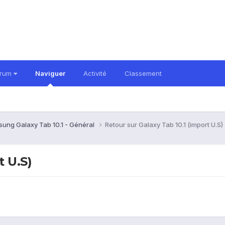
orum
Naviguer
Activité
Classement
ung Galaxy Tab 10.1 - Général
Retour sur Galaxy Tab 10.1 (import U.S)
t U.S)