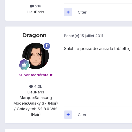
218
Lieu
Paris
Citer
Dragonn
Posté(e)
15 juillet 2011
Salut, je possède aussi la tablette, 
Super modérateur
4,3k
Lieu
Paris
Marque:
Samsung
Modèle:
Galaxy S7 (Noir)
/ Galaxy tab S2 8.0 Wifi
(Noir)
Citer