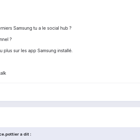
niers Samsung tu a le social hub ?
nnel ?
u plus sur les app Samsung installé.
alk
.pottier a dit :