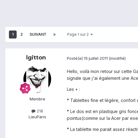
1
2
SUIVANT
Page 1 sur 2
lgitton
Posté(e)
15 juillet 2011
(modifié)
Hello, voilà mon retour sur cette G
signale que j'ai également une Ace
Les + :
Membre
* Tablettes fine et légère, confort 
218
* Le dos est en plastique gris fonc
Lieu
Paris
pointus(comme sur la Acer par exe
* La tablette me parait assez réact