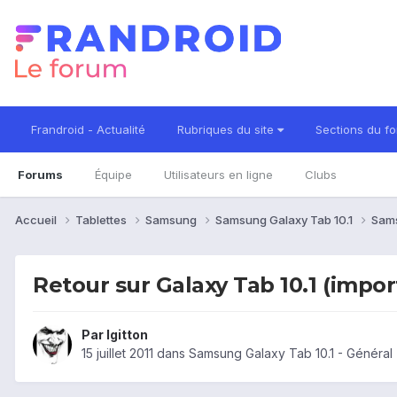
Frandroid - Actualité
Rubriques du site
Sections du f
Forums
Équipe
Utilisateurs en ligne
Clubs
Accueil
Tablettes
Samsung
Samsung Galaxy Tab 10.1
Sams
Retour sur Galaxy Tab 10.1 (impor
Par
lgitton
15 juillet 2011
dans
Samsung Galaxy Tab 10.1 - Général