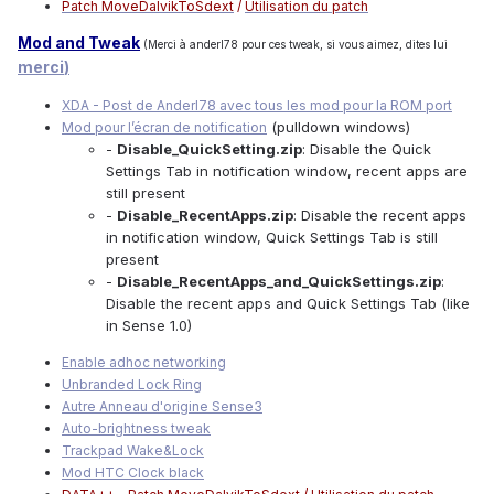
Patch MoveDalvikToSdext
/
Utilisation du patch
Mod and Tweak
(Merci à anderl78 pour ces tweak
, si vous aimez, dites lui
merci
)
XDA - Post de Anderl78 avec tous les mod pour la ROM port
(pulldown windows)
Mod pour l’écran de notification
-
Disable_QuickSetting.zip
: Disable the Quick
Settings Tab in notification window, recent apps are
still present
-
Disable_RecentApps.zip
: Disable the recent apps
in notification window, Quick Settings Tab is still
present
-
Disable_RecentApps_and_QuickSettings.zip
:
Disable the recent apps and Quick Settings Tab (like
in Sense 1.0)
Enable adhoc networking
Unbranded Lock Ring
Autre Anneau d'origine Sense3
Auto-brightness tweak
Trackpad Wake&Lock
Mod HTC Clock black