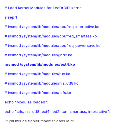
# Load Kernel Modules for LeeDrOiD-kernel
sleep 1
# insmod /system/lib/modules/cpufreq_interactive.ko
# insmod /system/lib/modules/cpufreq_smartass.ko
# insmod /system/lib/modules/cpufreq_powersave.ko
# insmod /system/lib/modules/jbd2.ko
insmod /system/lib/modules/ext4.ko
# insmod /system/lib/modules/tun.ko
# insmod /system/lib/modules/nls_utf8.ko
# insmod /system/lib/modules/cifs.ko
echo "Modules loaded";
echo "cifs, nls_utf8, ext4, jbd2, tun, smartass, interactive";
Et j'ai mis ce fichier modifier dans la r2