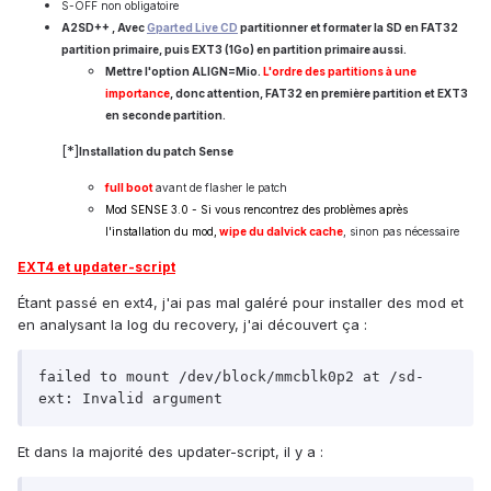
S-OFF non obligatoire
A2SD++ , Avec
Gparted Live CD
partitionner et formater la SD en FAT32
partition primaire, puis EXT3 (1Go) en partition primaire aussi.
Mettre l'option ALIGN=Mio.
L'ordre des partitions à une
importance
, donc attention, FAT32 en première partition et EXT3
en seconde partition.
[*]
Installation du patch Sense
full boot
avant de flasher le patch
Mod SENSE 3.0 -
Si vous rencontrez des problèmes après
l'installation du mod,
wipe du dalvick cache
, sinon pas nécessaire
EXT4 et updater-script
Étant passé en ext4, j'ai pas mal galéré pour installer des mod et
en analysant la log du recovery, j'ai découvert ça :
failed to mount /dev/block/mmcblk0p2 at /sd-
ext: Invalid argument
Et dans la majorité des updater-script, il y a :