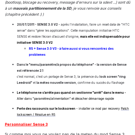
(bootloop, blocage au recovery, message d'erreurs sur la sdext ...) sont dû
à un
mauvais partitionnement de la SD
, je vous renvoie aux conseils
(chapitre précédent :) )
20/07/2011 - SENSE 3.0 V2 -
après l'installation, faire un reset data de "HTC
sense" dans "gérer les applications". Cette manipulation initialise HTC
SENSE et restore l’écran d’accueil d'origine,
mais elle est indispensable pour
initialiser SENSE 3.0 V2
R5 + Sense 3.0 V3 - à faire aussi si vous rencontrez des
problemes
Dans le "menu/paramètre/à propos du téléphone" - la version de Sense
est référencée
2.1
c'est normal, c'est un portage de Sense 3, la présence du
lock screen "ring
Leedroid"
et
la méteo nouvelle version
, confirme du succès du flashage
Le téléphone ne s’arrête pas quand on sectionne "arrêt" dans le menu -
Aller dans "paramètres/alimentation" et décocher démarrage rapide
Perte des raccourcis sur le lockscreen
- installer ce mod par recovery
Patch
lockscreen / Résolue en R5
Personnaliser Sense 3
Si comme moi vous ne voulez pas de la meteo du mod Sense 3