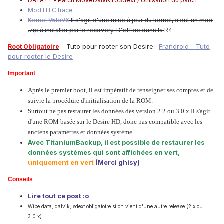
DATA++ - Patch MoveDalvikToSdext
/
Utilisation du patch
Mod HTC trace
Kernel V5toV6
Il s'agit d'une mise à jour du kernel, c'est un mod
.zip à installer par le recovery. D'office dans la
R4
- Tuto pour rooter son Desire :
Frandroid - Tuto
Root Obligatoire
pour rooter le Desire
Important
Après le premier boot, il est impératif de renseigner ses comptes et de
suivre la procédure d'initialisation de la ROM.
Surtout ne pas restaurer les données des version 2.2 ou 3.0.x.Il s'agit
d'une ROM basée sur le Desire HD, donc pas compatible avec les
anciens paramètres et données système.
Avec TitaniumBackup, il est possible de restaurer les
données systèmes qui sont affichées en vert,
uniquement en vert
(Merci ghisy)
Conseils
Lire tout ce post :o
Wipe data, dalvik, sdext obligatoire si on vient d'une autre release (2.x ou
3.0.x)