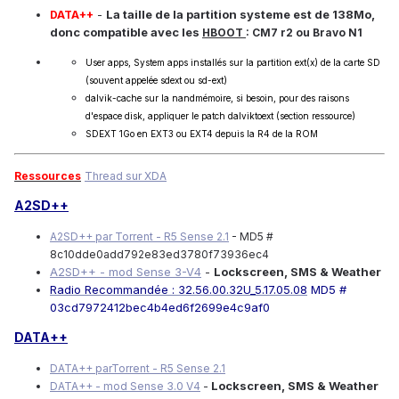
-
La taille de la partition systeme est de 138Mo,
DATA++
donc compatible avec les
HBOOT
: CM7 r2 ou Bravo N1
User apps, System apps installés sur la partition ext(x) de la carte SD
(souvent appelée sdext ou sd-ext)
dalvik-cache sur la nandmémoire, si besoin, pour des raisons
d'espace disk, appliquer le patch dalviktoext (section ressource)
SDEXT 1Go en EXT3 ou EXT4 depuis la R4 de la ROM
Ressources
Thread sur XDA
A2SD++
A2SD++ par Torrent - R5 Sense 2.1
- MD5 #
8c10dde0add792e83ed3780f73936ec4
A2SD++ - mod Sense 3-V4
-
Lockscreen, SMS & Weather
Radio Recommandée : 32.56.00.32U_5.17.05.08
MD5 #
03cd7972412bec4b4ed6f2699e4c9af0
DATA++
DATA++ parTorrent - R5 Sense 2.1
Lockscreen, SMS & Weather
DATA++ - mod Sense 3.0 V4
-