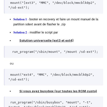
 mount("[ext3", "MMC", "/dev/block/mmcblk0p2", 
"/sd-ext"); 
Solution 1
-
booter en recovery et faire un mount manuel de la
partition sdext
avant de flasher le .zip
Solution 2
-
modifier le script par
Solution universelle (ext3 et ext4)
  run_program("/sbin/mount", "/mount /sd-ext"); 
ou
 mount("ext4", "MMC", "/dev/block/mmcblk0p2", 
"/sd-ext"); 
Si vous avez busybox (sur toutes les ROM custo)
 run_program("/sbin/busybox", "mount", "-t", 