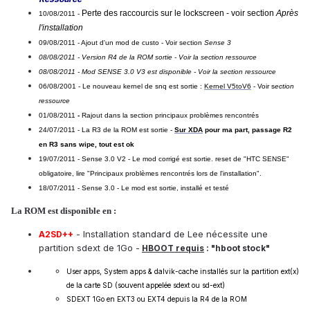
Perte des raccourcis sur le lockscreen - voir section
Après
10/08/2011 -
l'installation
09/08/2011 - Ajout d'un mod de custo - Voir section
Sense 3
08/08/2011 - Version R4 de la ROM sortie - Voir la section ressource
08/08/2011 - Mod SENSE 3.0 V3 est disponible
- Voir la section ressource
06/08/2001 - Le nouveau kernel de snq est sortie :
Kernel V5toV6
-
Voir s
ection
ressource
01/08/2011
-
Rajout dans la section principaux problèmes rencontrés
24/07/2011 - La R3 de la ROM est sortie
-
Sur XDA
pour ma part, passage R2
en R3 sans wipe, tout est ok
19/07/2011 - Sense 3.0 V2 - Le mod corrigé est sortie. reset de "HTC SENSE"
obligatoire, lire
"Principaux problèmes rencontrés
lors de l'installation
".
18/07/2011 - Sense 3.0 - Le mod est sortie, installé et testé
La ROM est disponible en :
- Installation standard de Lee nécessite une
A2SD++
partition sdext de 1Go -
HBOOT requis
: "hboot stock"
User apps, System apps & dalvik-cache installés sur la partition ext(x)
de la carte SD (souvent appelée sdext ou sd-ext)
SDEXT 1Go en EXT3 ou EXT4 depuis la R4 de la ROM