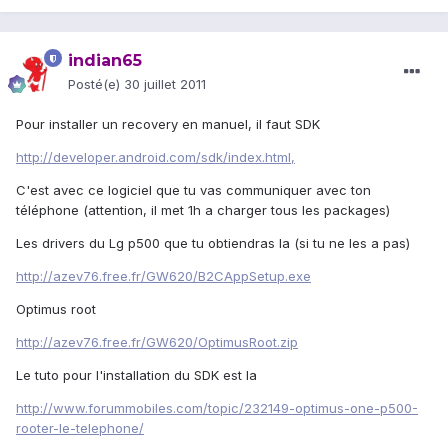
indian65
Posté(e)
30 juillet 2011
Pour installer un recovery en manuel, il faut SDK
http://developer.android.com/sdk/index.html,
C'est avec ce logiciel que tu vas communiquer avec ton
téléphone (attention, il met 1h a charger tous les packages)
Les drivers du Lg p500 que tu obtiendras la (si tu ne les a pas)
http://azev76.free.fr/GW620/B2CAppSetup.exe
Optimus root
http://azev76.free.fr/GW620/OptimusRoot.zip
Le tuto pour l'installation du SDK est la
http://www.forummobiles.com/topic/232149-optimus-one-p500-
rooter-le-telephone/