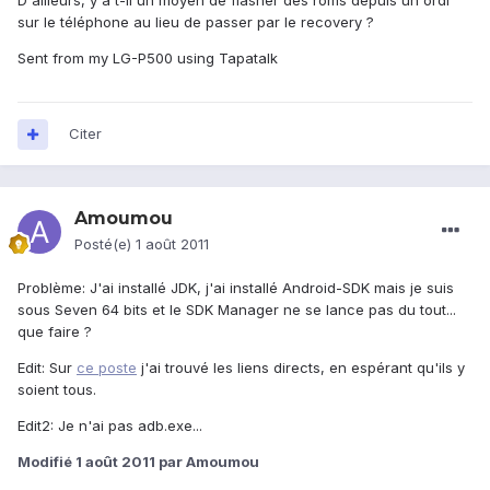
D'ailleurs, y a t-il un moyen de flasher des roms depuis un ordi
sur le téléphone au lieu de passer par le recovery ?
Sent from my LG-P500 using Tapatalk
Citer
Amoumou
Posté(e)
1 août 2011
Problème: J'ai installé JDK, j'ai installé Android-SDK mais je suis
sous Seven 64 bits et le SDK Manager ne se lance pas du tout...
que faire ?
Edit: Sur
ce poste
j'ai trouvé les liens directs, en espérant qu'ils y
soient tous.
Edit2: Je n'ai pas adb.exe...
Modifié
1 août 2011
par Amoumou