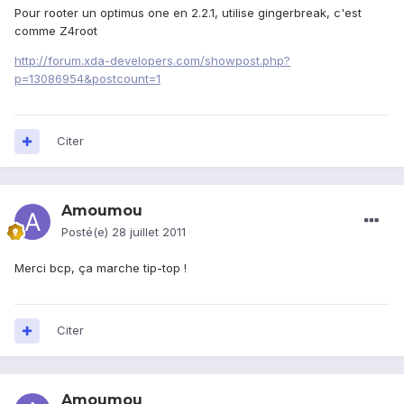
Pour rooter un optimus one en 2.2.1, utilise gingerbreak, c'est
comme Z4root
http://forum.xda-developers.com/showpost.php?
p=13086954&postcount=1
Citer
Amoumou
Posté(e)
28 juillet 2011
Merci bcp, ça marche tip-top !
Citer
Amoumou