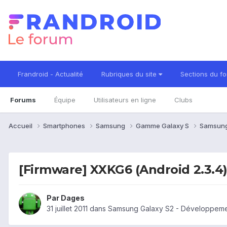
Frandroid - Actualité
Rubriques du site
Sections du f
Forums
Équipe
Utilisateurs en ligne
Clubs
Accueil
Smartphones
Samsung
Gamme Galaxy S
Samsung
[Firmware] XXKG6 (Android 2.3.4
Par
Dages
31 juillet 2011
dans
Samsung Galaxy S2 - Développeme