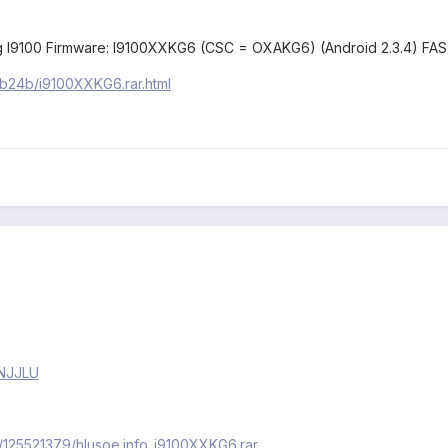
 I9100 Firmware: I9100XXKG6 (CSC = OXAKG6) (Android 2.3.4) FAS
cab24b/i9100XXKG6.rar.html
FNJJLU
e/125521379/hlusoe.info_i9100XXKG6.rar