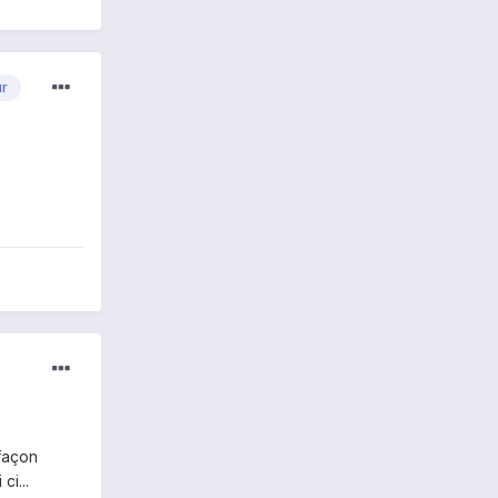
ur
 façon
ci...