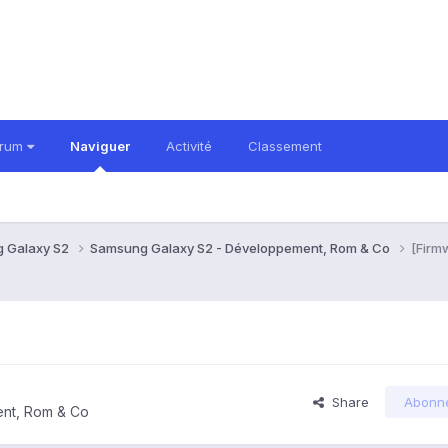
orum
Naviguer
Activité
Classement
 Galaxy S2
Samsung Galaxy S2 - Développement, Rom & Co
[Firm
)
Share
Abonn
nt, Rom & Co