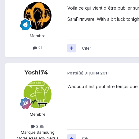
Voila ce qui vient d'être publier su
SamFirmware: With a bit luck toni
Membre
21
Citer
Yoshi74
Posté(e)
31 juillet 2011
Waouuu il est peut être temps que j
Membre
3,8k
Marque:
Samsung
Modèle:
Galaxy Nexus
Citer