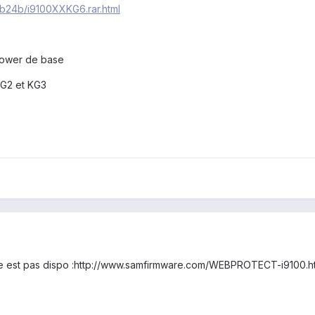
cab24b/i9100XXKG6.rar.html
brower de base
KG2 et KG3
are est pas dispo :http://www.samfirmware.com/WEBPROTECT-i9100.h