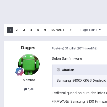
1
2
3
4
5
6
SUIVANT
Page 1 sur 7
Dages
Posté(e)
31 juillet 2011
(modifié)
Selon Samfirmware
Citation
Membre
Samsung i9100XXKG6 (Android 2
1,4k
j'éditerai quand on aura des infos 
FIRMWARE: Samsung I9100 Firmwar