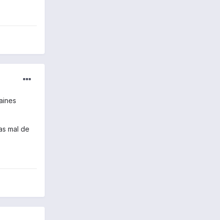
aines
as mal de