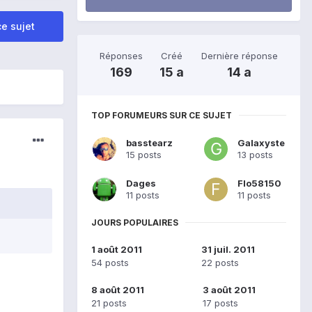
e sujet
Réponses
Créé
Dernière réponse
169
15 a
14 a
TOP FORUMEURS SUR CE SUJET
basstearz
Galaxyste
15 posts
13 posts
Dages
Flo58150
11 posts
11 posts
JOURS POPULAIRES
1 août 2011
31 juil. 2011
54 posts
22 posts
8 août 2011
3 août 2011
21 posts
17 posts