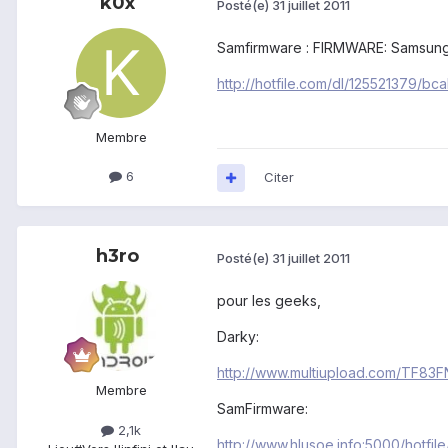
k0x
Posté(e)
31 juillet 2011
Samfirmware : FIRMWARE: Samsung
http://hotfile.com/dl/125521379/b
Membre
6
Citer
h3ro
Posté(e)
31 juillet 2011
pour les geeks,
Darky:
http://www.multiupload.com/TF83
Membre
SamFirmware:
2,1k
http://www.hlusoe.info:5000/hotfil