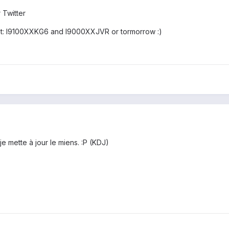
r Twitter
ght: I9100XXKG6 and I9000XXJVR or tormorrow :)
e mette à jour le miens. :P (KDJ)