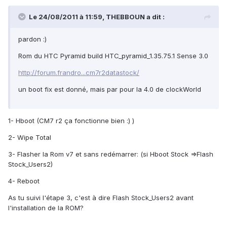
Le 24/08/2011 à 11:59, THEBBOUN a dit :
pardon :)
Rom du HTC Pyramid build HTC_pyramid_1.35.75.1 Sense 3.0
http://forum.frandro...cm7r2datastock/
un boot fix est donné, mais par pour la 4.0 de clockWorld
1- Hboot (CM7 r2 ça fonctionne bien :) )
2- Wipe Total
3- Flasher la Rom v7 et sans redémarrer: (si Hboot Stock =>Flash
Stock_Users2)
4- Reboot
As tu suivi l'étape 3, c'est à dire Flash Stock_Users2 avant
l'installation de la ROM?