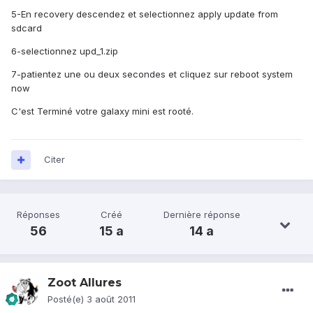
5-En recovery descendez et selectionnez apply update from
sdcard
6-selectionnez upd_1.zip
7-patientez une ou deux secondes et cliquez sur reboot system
now
C'est Terminé votre galaxy mini est rooté.
Citer
Réponses
Créé
Dernière réponse
56
15 a
14 a
Zoot Allures
Posté(e)
3 août 2011