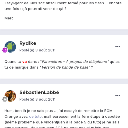
TrayAgent de Kies soit absolument fermé pour les flash ... encore
une fois : çà pourrait venir de çà ?
Merci
Rydike
Posté(e)
8 août 2011
Quand tu
va
dans : "
Paramètres - A propos du téléphone"
qu'as
tu de marqué dans "
Version de bande de base"
?
SébastienLabbé
Posté(e)
8 août 2011
Hum, ben là je ne sais plus ... j'ai essayé de remettre la ROM
Orange avec
ce tuto
, malheureusement la 1ère étape à capotée
(même problème que vincentjuan à la page 5 du tuto) je ne sais
pas pourquoi, du coup mon SGS ne boot pas plus loin que