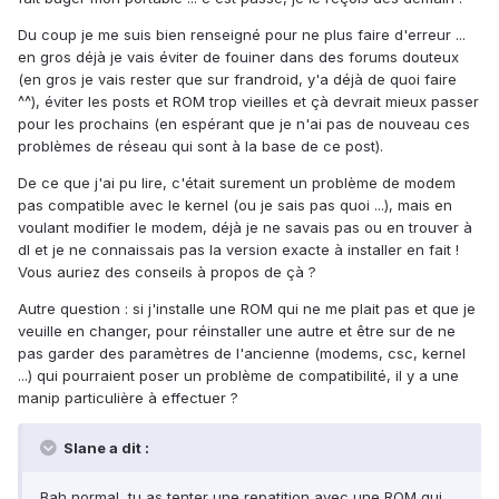
Du coup je me suis bien renseigné pour ne plus faire d'erreur ...
en gros déjà je vais éviter de fouiner dans des forums douteux
(en gros je vais rester que sur frandroid, y'a déjà de quoi faire
^^), éviter les posts et ROM trop vieilles et çà devrait mieux passer
pour les prochains (en espérant que je n'ai pas de nouveau ces
problèmes de réseau qui sont à la base de ce post).
De ce que j'ai pu lire, c'était surement un problème de modem
pas compatible avec le kernel (ou je sais pas quoi ...), mais en
voulant modifier le modem, déjà je ne savais pas ou en trouver à
dl et je ne connaissais pas la version exacte à installer en fait !
Vous auriez des conseils à propos de çà ?
Autre question : si j'installe une ROM qui ne me plait pas et que je
veuille en changer, pour réinstaller une autre et être sur de ne
pas garder des paramètres de l'ancienne (modems, csc, kernel
...) qui pourraient poser un problème de compatibilité, il y a une
manip particulière à effectuer ?
Slane a dit :
Bah normal, tu as tenter une repatition avec une ROM qui