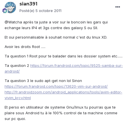
sian391
Posté(e)
5 octobre 2011
@Watcha après ta juste a voir sur le boncoin les gars qui
echange leurs IP4 et 3gs contre des galaxy S ou SII.
Et oui personnalisable à souhait normal c'est du linux XD.
Avoir les droits Root .....
Ta question 1 Root pour te balader dans les dossier system etc......
Ta question 2
https://forum.frandroid.com/topic/9525-samba-sur-
android/
Ta question 3 le sudo apt-get non lol Sinon
https://forum.frandroid.com/topic/13620-vim-sur-android/
http://fr.androidzoom.com/android_applications/tools/avim-editor-
vivim_krcv.html
Et perso en utilisateur de systeme Gnu/linux tu pourras que te
plaire sous Android tu à le 100% control de ta machine comme
sur pc quoi.