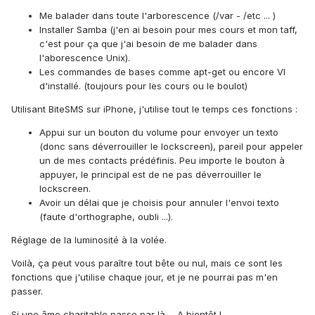
Me balader dans toute l'arborescence (/var - /etc ... )
Installer Samba (j'en ai besoin pour mes cours et mon taff,
c'est pour ça que j'ai besoin de me balader dans
l'aborescence Unix).
Les commandes de bases comme apt-get ou encore VI
d'installé. (toujours pour les cours ou le boulot)
Utilisant BiteSMS sur iPhone, j'utilise tout le temps ces fonctions :
Appui sur un bouton du volume pour envoyer un texto
(donc sans déverrouiller le lockscreen), pareil pour appeler
un de mes contacts prédéfinis. Peu importe le bouton à
appuyer, le principal est de ne pas déverrouiller le
lockscreen.
Avoir un délai que je choisis pour annuler l'envoi texto
(faute d'orthographe, oubli ...).
Réglage de la luminosité à la volée.
Voilà, ça peut vous paraître tout bête ou nul, mais ce sont les
fonctions que j'utilise chaque jour, et je ne pourrai pas m'en
passer.
Si une âme charitable passe par là ... A bientôt !