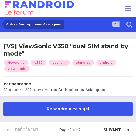
Autres Androphones Asiatiques
[VS] ViewSonic V350 "dual SIM stand by
mode"
viewsonic
v350
dual sim
stand by
android
view sonic
Par
pedronac
12 octobre 2011
dans
Autres Androphones Asiatiques
Répondre à ce sujet
PRÉCÉDENT
Page 1 sur 2
SUIVANT