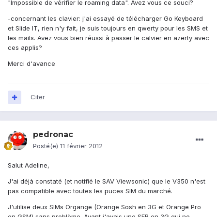
"Impossible de vérifier le roaming data". Avez vous ce souci?
-concernant les clavier: j'ai essayé de télécharger Go Keyboard
et Slide IT, rien n'y fait, je suis toujours en qwerty pour les SMS et
les mails. Avez vous bien réussi à passer le calvier en azerty avec
ces applis?
Merci d'avance
Citer
pedronac
Posté(e)
11 février 2012
Salut Adeline,
J'ai déjà constaté (et notifié le SAV Viewsonic) que le V350 n'est
pas compatible avec toutes les puces SIM du marché.
J'utilise deux SIMs Organge (Orange Sosh en 3G et Orange Pro
en GSM) sans problème. Avant j'avais une SFR en 3G qui ne