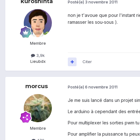
kuroshinta
Posté(e)
3 novembre 2011
non je t'avoue que pour l'instant ri
ramasser les sou-sous ).
Membre
3,9k
Lieu
bdx
Citer
morcus
Posté(e)
6 novembre 2011
Je me suis lancé dans un projet si
Le arduino à cependant des entrées
Pour multiplexer les sorties pwm tu
Membre
Pour amplifier la puissance tu peux 