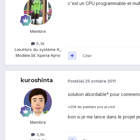
c'est un CPU programmable et mult
Membre
6,3k
Lieu
Hors du système K_
Modèle:
SE Xperia Kyno
Citer
kuroshinta
Posté(e)
25 octobre 2011
solution abordable* pour commence
*25€ les premiers prix je croit
bon si je me lance dans le projet je 
Membre
3,9k