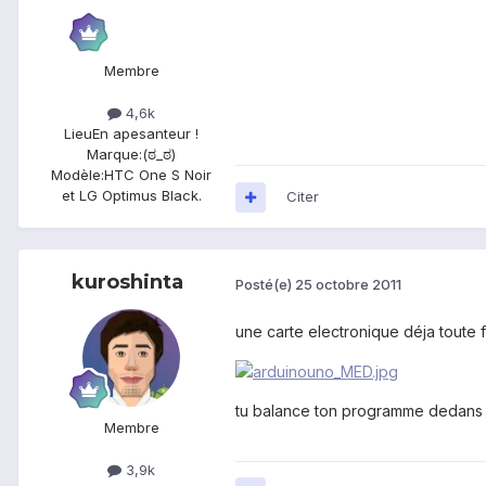
Membre
4,6k
Lieu
En apesanteur !
Marque:
(ಠ_ಠ)
Modèle:
HTC One S Noir
et LG Optimus Black.
Citer
kuroshinta
Posté(e)
25 octobre 2011
une carte electronique déja toute 
tu balance ton programme dedans et 
Membre
3,9k