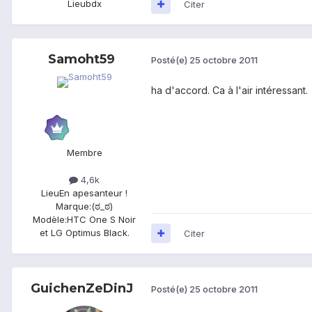
Lieu
bdx
Citer
Samoht59
Posté(e)
25 octobre 2011
ha d'accord. Ca à l'air intéressant.
Membre
4,6k
Lieu
En apesanteur !
Marque:
(ಠ_ಠ)
Modèle:
HTC One S Noir
et LG Optimus Black.
Citer
GuichenZeDinJ
Posté(e)
25 octobre 2011