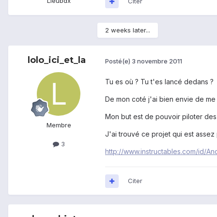
Lieu
bdx
Citer
2 weeks later...
lolo_ici_et_la
Posté(e)
3 novembre 2011
Tu es où ? Tu t'es lancé dedans ?
De mon coté j'ai bien envie de me l
Mon but est de pouvoir piloter des 
Membre
J'ai trouvé ce projet qui est asse
3
http://www.instructables.com/id/An
Citer