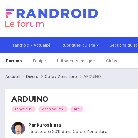
Frandroid - Actualité
Rubriques du site
Sections du f
Forums
Équipe
Utilisateurs en ligne
Clubs
Accueil
Divers
Café / Zone libre
ARDUINO
ARDUINO
robotique
open source
nfc
Par
kuroshinta
25 octobre 2011
dans
Café / Zone libre