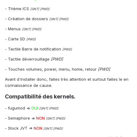
- Thème ICS
[GNT] [PWD]
- Création de dossiers
[GNT] [PWD]
- Menus
[GNT] [PWD]
- Carte SD
[PWD]
- Tactile Barre de notification
[PWD]
- Tactile déverrouillage
[PWD]
- Touches volumes, power, menu, home, retour
[PWD]
Avant d'installer donc, faites très attention et surtout faites le en
connaissance de cause.
Compatibilité des kernels.
- fugumod =>
OUI
[GNT] [PWD]
- Semaphore =>
NON
[GNT] [PWD]
- Stock JVT =>
NON
[GNT] [PWD]