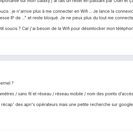
ortante sur mon Galaxy j'ai fais un reset en passant par Odin et ça
oucis : je n'arrive plus à me connecter en Wifi ... Je lance la connex
esse IP de ..." et reste bloqué. Je ne peux plus du tout me connecte
it soucis ? Car j'ai besoin de la Wifi pour désimlocker mon télépho
kernel ?
aramètres / sans fil et réseau / réseau mobile / nom des points d’accè
 récap' des apn's opérateurs mais une petite recherche sur google