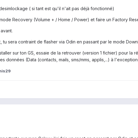
 desimlockage ( si tant est qu'il n'ait pas déjà fonctionné)
e mode Recovery (Volume + / Home / Power) et faire un Factory Reset
 avant.
t, tu sera contraint de flasher via Odin en passant par le mode Dow
installer sur ton GS, essaie de la retrouver (version 1 fichier) pour la
tes données (Data (contacts, mails, sms/mms, applis,...) à l'exception
his29