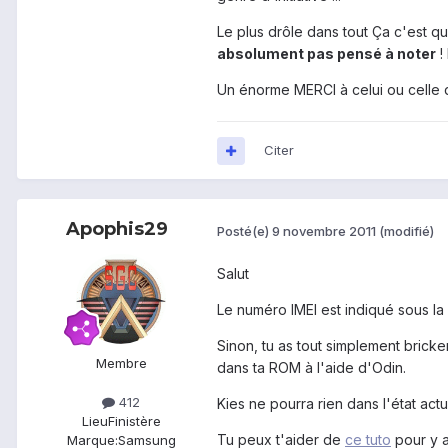
Le plus drôle dans tout Ça c'est q
absolument pas pensé à noter
!
Un énorme MERCI à celui ou celle qu
Citer
Apophis29
Posté(e)
9 novembre 2011
(modifié)
Salut
Le numéro IMEI est indiqué sous la 
Sinon, tu as tout simplement brick
Membre
dans ta ROM à l'aide d'Odin.
412
Kies ne pourra rien dans l'état actu
Lieu
Finistère
Tu peux t'aider de
ce tuto
pour y a
Marque:
Samsung