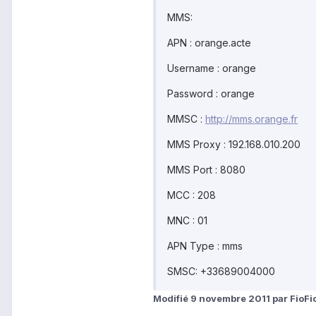
MMS:
APN : orange.acte
Username : orange
Password : orange
MMSC :
http://mms.orange.fr
MMS Proxy : 192.168.010.200
MMS Port : 8080
MCC : 208
MNC : 01
APN Type : mms
SMSC: +33689004000
Modifié
9 novembre 2011
par FioFi