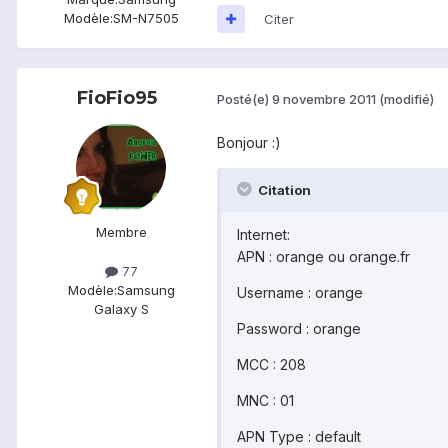
Modèle:
SM-N7505
Citer
FioFio95
Posté(e)
9 novembre 2011
(modifié)
Bonjour :)
Citation
Membre
Internet:
APN : orange ou orange.fr
77
Modèle:
Samsung
Username : orange
Galaxy S
Password : orange
MCC : 208
MNC : 01
APN Type : default