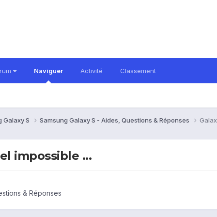
orum
Naviguer
Activité
Classement
 Galaxy S
Samsung Galaxy S - Aides, Questions & Réponses
Galax
l impossible ...
estions & Réponses