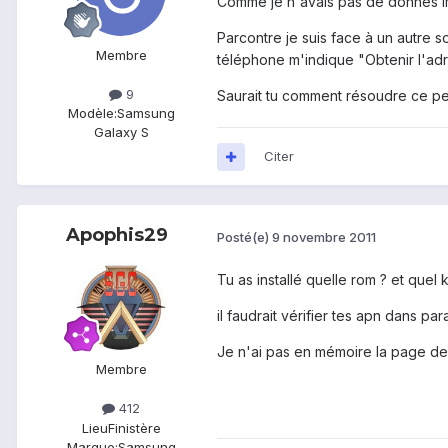
Comme je n'avais pas de donnés imp
Parcontre je suis face à un autre s
Membre
téléphone m'indique "Obtenir l'adr
9
Saurait tu comment résoudre ce pet
Modèle:
Samsung
Galaxy S
Citer
Apophis29
Posté(e)
9 novembre 2011
Tu as installé quelle rom ? et quel 
il faudrait vérifier tes apn dans p
Je n'ai pas en mémoire la page de
Membre
412
Lieu
Finistère
Marque:
Samsung