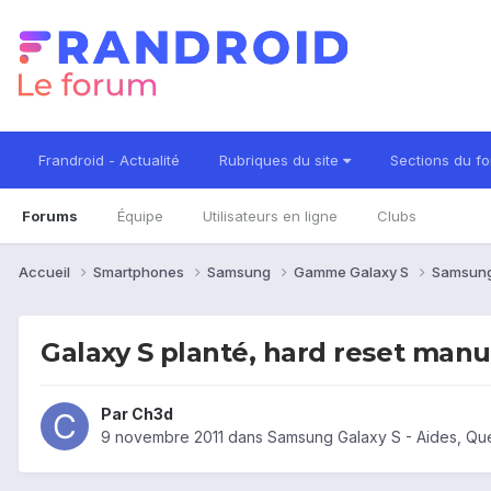
Frandroid - Actualité
Rubriques du site
Sections du f
Forums
Équipe
Utilisateurs en ligne
Clubs
Accueil
Smartphones
Samsung
Gamme Galaxy S
Samsung
Galaxy S planté, hard reset manue
Par
Ch3d
9 novembre 2011
dans
Samsung Galaxy S - Aides, Qu