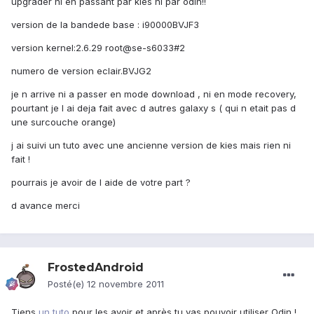
upgrader ni en passant par kies ni par odin!!
version de la bandede base : i90000BVJF3
version kernel:2.6.29 root@se-s6033#2
numero de version eclair.BVJG2
je n arrive ni a passer en mode download , ni en mode recovery,
pourtant je l ai deja fait avec d autres galaxy s ( qui n etait pas d
une surcouche orange)
j ai suivi un tuto avec une ancienne version de kies mais rien ni
fait !
pourrais je avoir de l aide de votre part ?
d avance merci
FrostedAndroid
Posté(e)
12 novembre 2011
Tiens
un tuto
pour les avoir et après tu vas pouvoir utiliser Odin !