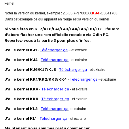
kernel.
KJ4
Noter la version du kernel, exemple : 2.6.35.7-N7000XX
-CL641703.
Dans cet exemple ce qui apparait en rouge est la version du kernel
Si vous êtes en KL7/KL8/LA1/LA3/LA4/LA6/LB1/LC1 il faudra
d'abord flasher une rom officielle rootable via Odin PC.
Reportez-vous à la partie 3 pour plus d'infos.
J'ai le kernel KJ1
Télécharger ça
-
– et extraire
J'ai le kernel KJ4
Télécharger ça
-
- et extraire
J'ai le kernel KJ6/KJ7/KJ8
Télécharger ça
-
- et extraire
J'ai le kernel KK1/KK2/KK3/KK4
Télécharger ça
-
- et extraire
J'ai le kernel KKA
Télécharger ça
-
- et extraire
J'ai le kernel KK9
Télécharger ça
-
- et extraire
J'ai le kernel KL3
Télécharger ça
-
- et extraire
J'ai le kernel KL1
Télécharger ça
-
- et extraire
Maintenant nous sommes prêt à commencer