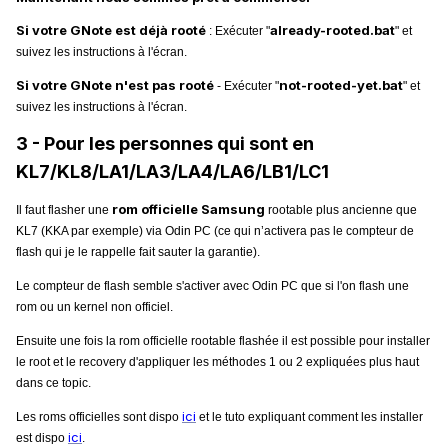
Si votre GNote est déjà rooté
already-rooted.bat
: Exécuter "
" et
suivez les instructions à l'écran.
Si votre GNote n'est pas rooté
not-rooted-yet.bat
- Exécuter "
" et
suivez les instructions à l'écran.
3 - Pour les personnes qui sont en
KL7/KL8
/LA1/LA3/LA4
/LA6/LB1/LC1
rom officielle Samsung
Il faut flasher une
rootable plus ancienne que
KL7 (KKA par exemple) via Odin PC (ce qui n’activera pas le compteur de
flash qui je le rappelle fait sauter la garantie).
Le compteur de flash semble s'activer avec Odin PC que si l'on flash une
rom ou un kernel non officiel.
Ensuite une fois la rom officielle rootable flashée il est possible pour installer
le root et le recovery d'appliquer les méthodes 1 ou 2 expliquées plus haut
dans ce topic.
ici
Les roms officielles sont dispo
et le tuto expliquant comment les installer
ici
est dispo
.