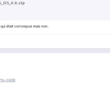
_ICS_4.0.zip

 qui était corrompue mais non..
g/?p=2439