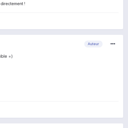
 directement !
Auteur
rible =)