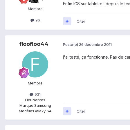
Enfin ICS sur tablette ! depuis le t
Membre
96
Citer
floofloo44
Posté(e)
26 décembre 2011
j'ai testé, ça fonctionne. Pas de ca
Membre
931
Lieu
Nantes
Marque:
Samsung
Modèle:
Galaxy S4
Citer