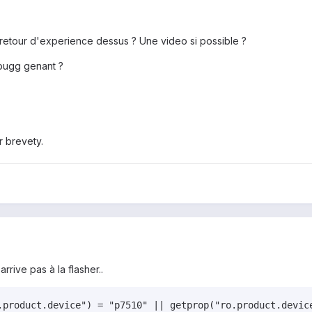
 retour d'experience dessus ? Une video si possible ?
s bugg genant ?
 brevety.
rrive pas à la flasher..
.product.device") = "p7510" || getprop("ro.product.device