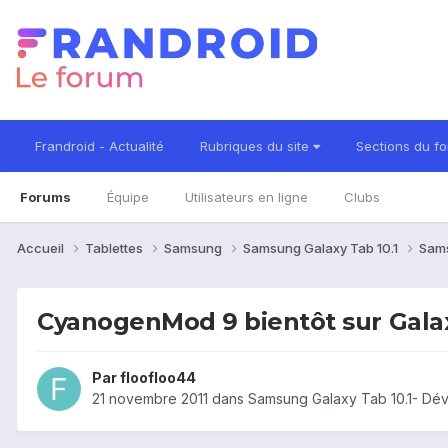
Frandroid - Actualité
Rubriques du site
Sections du f
Forums
Équipe
Utilisateurs en ligne
Clubs
Accueil
Tablettes
Samsung
Samsung Galaxy Tab 10.1
Sams
CyanogenMod 9 bientôt sur Galax
Par
floofloo44
21 novembre 2011
dans
Samsung Galaxy Tab 10.1- Dé