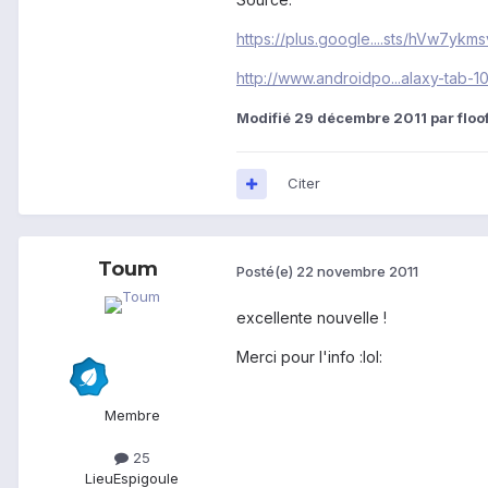
https://plus.google....sts/hVw7ykms
http://www.androidpo...alaxy-tab-10
Modifié
29 décembre 2011
par floo
Citer
Toum
Posté(e)
22 novembre 2011
excellente nouvelle !
Merci pour l'info :lol:
Membre
25
Lieu
Espigoule