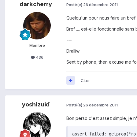
darkcherry
Posté(e)
26 décembre 2011
Quelqu'un pour nous faire un bref
Bref .... est-elle fonctionnelle san
---
Membre
Dralliw
436
Sent by phone, then excuse me for
Citer
yoshizuki
Posté(e)
26 décembre 2011
Bon perso c'est assez simple, je n'a
assert failed: getprop("ro