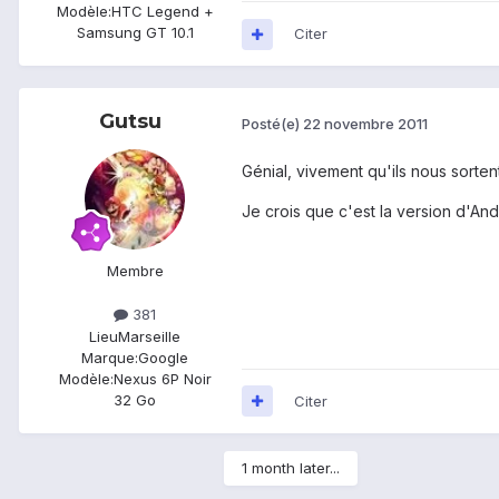
Modèle:
HTC Legend +
Samsung GT 10.1
Citer
Gutsu
Posté(e)
22 novembre 2011
Génial, vivement qu'ils nous sorten
Je crois que c'est la version d'And
Membre
381
Lieu
Marseille
Marque:
Google
Modèle:
Nexus 6P Noir
32 Go
Citer
1 month later...