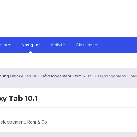
orum
Naviguer
Activité
Classement
ung Galaxy Tab 10.1- Développement, Rom & Co
CyanogenMod 9 bient
y Tab 10.1
veloppement, Rom & Co