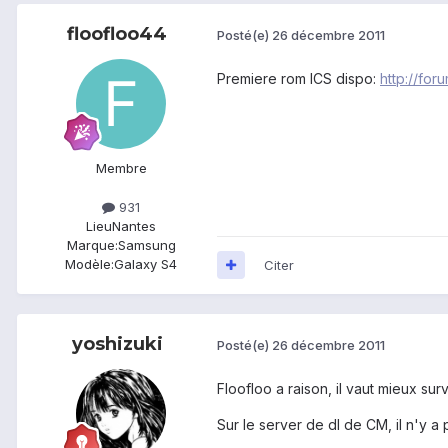
floofloo44
Posté(e)
26 décembre 2011
Premiere rom ICS dispo:
http://fo
Membre
931
Lieu
Nantes
Marque:
Samsung
Modèle:
Galaxy S4
Citer
yoshizuki
Posté(e)
26 décembre 2011
Floofloo a raison, il vaut mieux sur
Sur le server de dl de CM, il n'y 