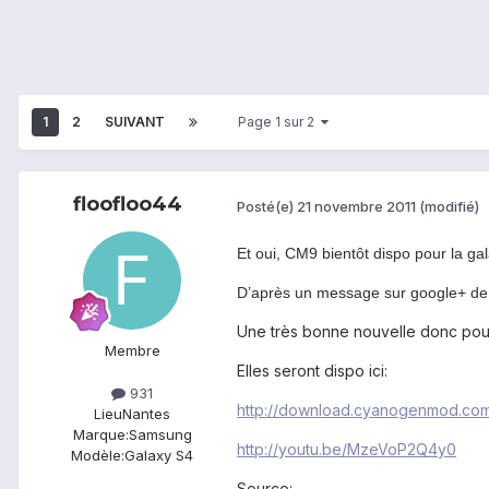
1
2
SUIVANT
Page 1 sur 2
floofloo44
Posté(e)
21 novembre 2011
(modifié)
Et oui, CM9 bientôt dispo pour la gal
D’après un message sur google+ de 
Une très bonne nouvelle donc pour 
Membre
Elles seront dispo ici:
931
http://download.cyanogenmod.co
Lieu
Nantes
Marque:
Samsung
http://youtu.be/MzeVoP2Q4y0
Modèle:
Galaxy S4
Source: