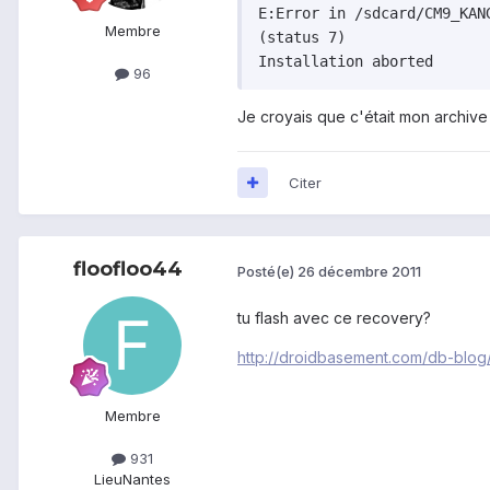
E:Error in /sdcard/CM9_KANG
Membre
(status 7)

96
Je croyais que c'était mon archive
Citer
floofloo44
Posté(e)
26 décembre 2011
tu flash avec ce recovery?
http://droidbasement.com/db-blo
Membre
931
Lieu
Nantes