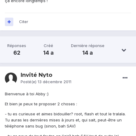
ça encore longtemps !
Citer
Réponses
Créé
Dernière réponse
62
14 a
14 a
Invité Nyto
Posté(e)
13 décembre 2011
Bienvenue à toi Abby :)
Et bien je peux te proposer 2 choses :
- tu es curieuse et aimes bidouiller? root, flash et tout le tralala.
Tu auras les dernières mises à jours et, qui sait, peut-être un
téléphone sans bug (sinon, bah SAV)