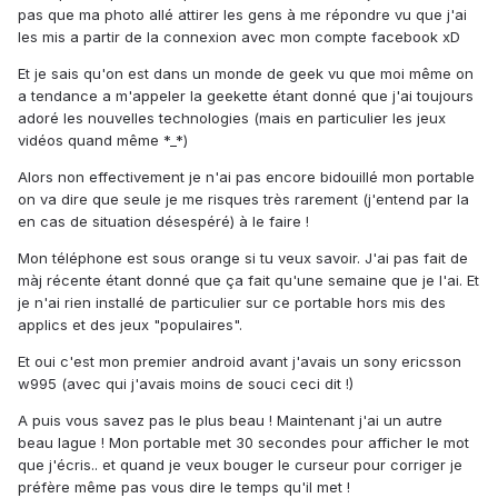
pas que ma photo allé attirer les gens à me répondre vu que j'ai
les mis a partir de la connexion avec mon compte facebook xD
Et je sais qu'on est dans un monde de geek vu que moi même on
a tendance a m'appeler la geekette étant donné que j'ai toujours
adoré les nouvelles technologies (mais en particulier les jeux
vidéos quand même *_*)
Alors non effectivement je n'ai pas encore bidouillé mon portable
on va dire que seule je me risques très rarement (j'entend par la
en cas de situation désespéré) à le faire !
Mon téléphone est sous orange si tu veux savoir. J'ai pas fait de
màj récente étant donné que ça fait qu'une semaine que je l'ai. Et
je n'ai rien installé de particulier sur ce portable hors mis des
applics et des jeux "populaires".
Et oui c'est mon premier android avant j'avais un sony ericsson
w995 (avec qui j'avais moins de souci ceci dit !)
A puis vous savez pas le plus beau ! Maintenant j'ai un autre
beau lague ! Mon portable met 30 secondes pour afficher le mot
que j'écris.. et quand je veux bouger le curseur pour corriger je
préfère même pas vous dire le temps qu'il met !