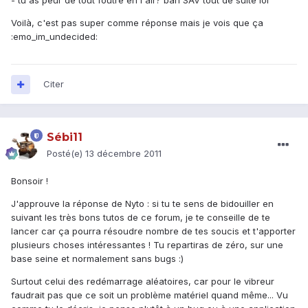
- tu as peur de tout foutre en l'air? bah SAV tout de suite lol
Voilà, c'est pas super comme réponse mais je vois que ça
:emo_im_undecided:
Citer
Sébi11
Posté(e)
13 décembre 2011
Bonsoir !
J'approuve la réponse de Nyto : si tu te sens de bidouiller en
suivant les très bons tutos de ce forum, je te conseille de te
lancer car ça pourra résoudre nombre de tes soucis et t'apporter
plusieurs choses intéressantes ! Tu repartiras de zéro, sur une
base seine et normalement sans bugs :)
Surtout celui des redémarrage aléatoires, car pour le vibreur
faudrait pas que ce soit un problème matériel quand même... Vu