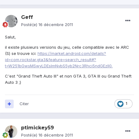
Geff
Posté(e)
16 décembre 2011
Salut,
il existe plusieurs versions du jeu, celle compatible avec le ARC
(S) se trouve ici:
https://market.android.com/details?
id=com.rockstar.gta3&feature=search_result#?
t=W251bGwsMSwyLDEsImNvbS5yb2Nrc3Rhci5ndGEzIl0.
C'est "Grand Theft Auto III" et non GTA 3, GTA III ou Grand Theft
Auto 3 ;)
Citer
1
ptimickey59
Posté(e)
16 décembre 2011