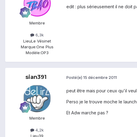
edit : plus sérieusement il ne doit 
Membre
6,3k
Lieu
Le Vésinet
Marque:
One Plus
Modèle:
OP3
sian391
Posté(e)
15 décembre 2011
peut être mais pour ceux qu'il veul
Perso je le trouve moche le launche
Et Adw marche pas ?
Membre
4,2k
Lieu
39