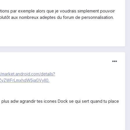
ations par exemple alors que je voudrais simplement pouvoir
e plutôt aux nombreux adeptes du forum de personnalisation.
//market.android.com/details?
ZyZWFrLmxhdW5jaGVyIl0.
 plus adw agrandir tes icones Dock se qui sert quand tu place