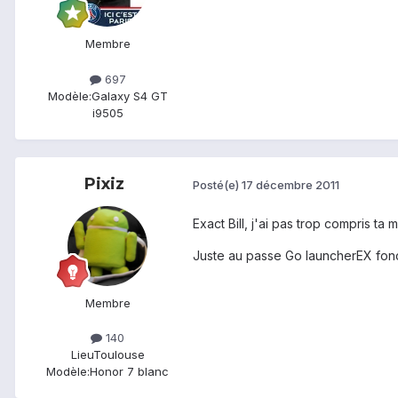
Membre
697
Modèle:
Galaxy S4 GT
i9505
Pixiz
Posté(e)
17 décembre 2011
Exact Bill, j'ai pas trop compris ta 
Juste au passe Go launcherEX foncti
Membre
140
Lieu
Toulouse
Modèle:
Honor 7 blanc