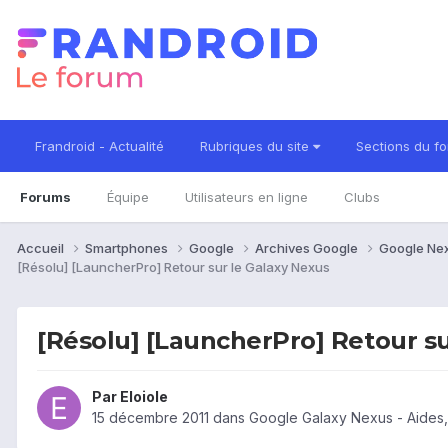
Frandroid - Actualité
Rubriques du site
Sections du f
Forums
Équipe
Utilisateurs en ligne
Clubs
Accueil
Smartphones
Google
Archives Google
Google Ne
[Résolu] [LauncherPro] Retour sur le Galaxy Nexus
[Résolu] [LauncherPro] Retour su
Par
Eloiole
15 décembre 2011
dans
Google Galaxy Nexus - Aides