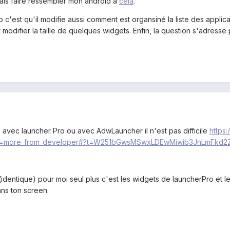
ais faire ressembler mon android à
cela
.
c'est qu'il modifie aussi comment est organsiné la liste des applic
 modifier la taille de quelques widgets. Enfin, la question s'adress
e avec launcher Pro ou avec AdwLauncher il n'est pas difficile
https:
ure=more_from_developer#?t=W251bGwsMSwxLDEwMiwib3JnLmFkd2
dentique) pour moi seul plus c'est les widgets de launcherPro et le
ns ton screen.