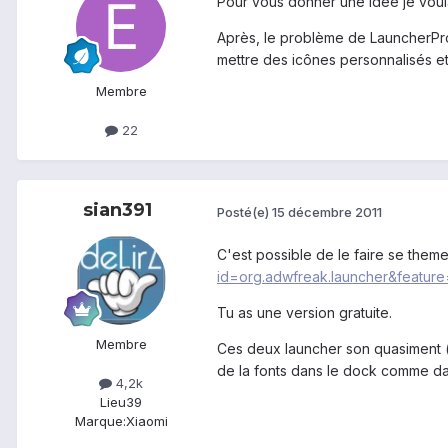
Pour vous donner une idée je voul
Après, le problème de LauncherPro 
mettre des icônes personnalisés et
Membre
22
sian391
Posté(e)
15 décembre 2011
C'est possible de le faire se them
id=org.adwfreak.launcher&feat
Tu as une version gratuite.
Membre
Ces deux launcher son quasiment (i
de la fonts dans le dock comme da
4,2k
Lieu
39
Marque:
Xiaomi