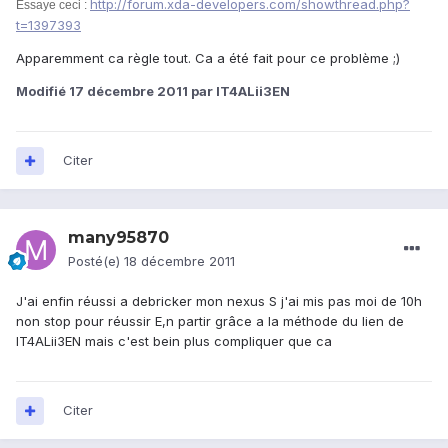
http://forum.xda-developers.com/showthread.php?
Essaye ceci :
t=1397393
Apparemment ca règle tout. Ca a été fait pour ce problème ;)
Modifié
17 décembre 2011
par IT4ALii3EN
Citer
many95870
Posté(e)
18 décembre 2011
J'ai enfin réussi a debricker mon nexus S j'ai mis pas moi de 10h
non stop pour réussir E,n partir grâce a la méthode du lien de
IT4ALii3EN mais c'est bein plus compliquer que ca
Citer