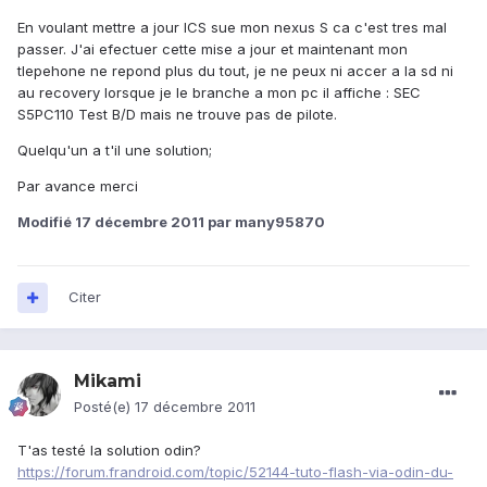
En voulant mettre a jour ICS sue mon nexus S ca c'est tres mal
passer. J'ai efectuer cette mise a jour et maintenant mon
tlepehone ne repond plus du tout, je ne peux ni accer a la sd ni
au recovery lorsque je le branche a mon pc il affiche : SEC
S5PC110 Test B/D mais ne trouve pas de pilote.
Quelqu'un a t'il une solution;
Par avance merci
Modifié
17 décembre 2011
par many95870
Citer
Mikami
Posté(e)
17 décembre 2011
T'as testé la solution odin?
https://forum.frandroid.com/topic/52144-tuto-flash-via-odin-du-