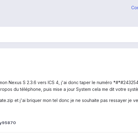
Co
e mon Nexus S 2.3.6 vers ICS 4, j'ai donc taper le numéro *#*#24325
ropos du téléphone, puis mise a jour System cela me dit votre systè
te.zip et j'ai briquer mon tel donc je ne souhaite pas ressayer je ve
ny95870