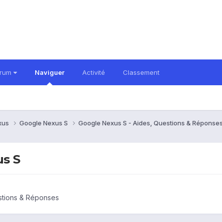
orum
Naviguer
Activité
Classement
xus
Google Nexus S
Google Nexus S - Aides, Questions & Réponse
us S
stions & Réponses