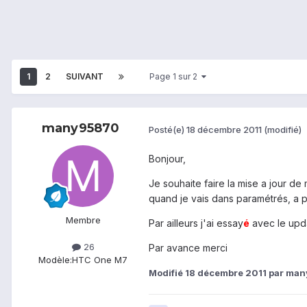
1
2
SUIVANT
Page 1 sur 2
many95870
Posté(e)
18 décembre 2011
(modifié)
Bonjour,
Je souhaite faire la mise a jour d
quand je vais dans paramétrés, a p
Membre
Par ailleurs j'ai essay
é
avec le upda
26
Par avance merci
Modèle:
HTC One M7
Modifié
18 décembre 2011
par ma