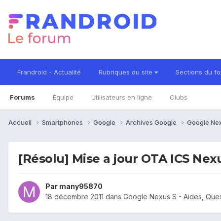
Frandroid - Actualité
Rubriques du site
Sections du f
Forums
Équipe
Utilisateurs en ligne
Clubs
Accueil
Smartphones
Google
Archives Google
Google Ne
[Résolu] Mise a jour OTA ICS Nex
Par
many95870
18 décembre 2011
dans
Google Nexus S - Aides, Que