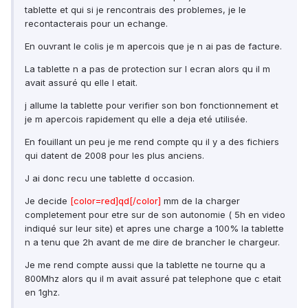
tablette et qui si je rencontrais des problemes, je le
recontacterais pour un echange.
En ouvrant le colis je m apercois que je n ai pas de facture.
La tablette n a pas de protection sur l ecran alors qu il m
avait assuré qu elle l etait.
j allume la tablette pour verifier son bon fonctionnement et
je m apercois rapidement qu elle a deja eté utilisée.
En fouillant un peu je me rend compte qu il y a des fichiers
qui datent de 2008 pour les plus anciens.
J ai donc recu une tablette d occasion.
Je decide
[color=red]qd[/color]
mm de la charger
completement pour etre sur de son autonomie ( 5h en video
indiqué sur leur site) et apres une charge a 100% la tablette
n a tenu que 2h avant de me dire de brancher le chargeur.
Je me rend compte aussi que la tablette ne tourne qu a
800Mhz alors qu il m avait assuré pat telephone que c etait
en 1ghz.