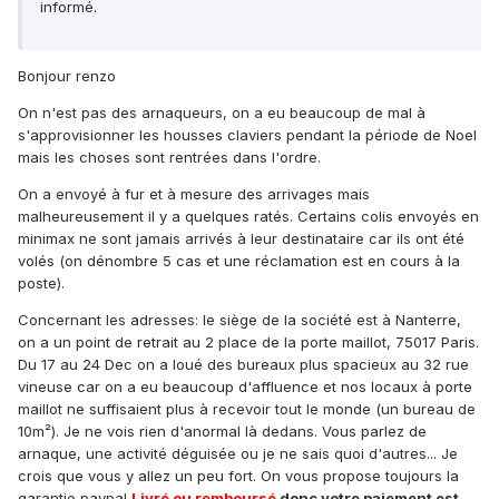
informé.
Bonjour renzo
On n'est pas des arnaqueurs, on a eu beaucoup de mal à
s'approvisionner les housses claviers pendant la période de Noel
mais les choses sont rentrées dans l'ordre.
On a envoyé à fur et à mesure des arrivages mais
malheureusement il y a quelques ratés. Certains colis envoyés en
minimax ne sont jamais arrivés à leur destinataire car ils ont été
volés (on dénombre 5 cas et une réclamation est en cours à la
poste).
Concernant les adresses: le siège de la société est à Nanterre,
on a un point de retrait au 2 place de la porte maillot, 75017 Paris.
Du 17 au 24 Dec on a loué des bureaux plus spacieux au 32 rue
vineuse car on a eu beaucoup d'affluence et nos locaux à porte
maillot ne suffisaient plus à recevoir tout le monde (un bureau de
10m²). Je ne vois rien d'anormal là dedans. Vous parlez de
arnaque, une activité déguisée ou je ne sais quoi d'autres... Je
crois que vous y allez un peu fort. On vous propose toujours la
garantie paypal
Livré ou remboursé
donc votre paiement est