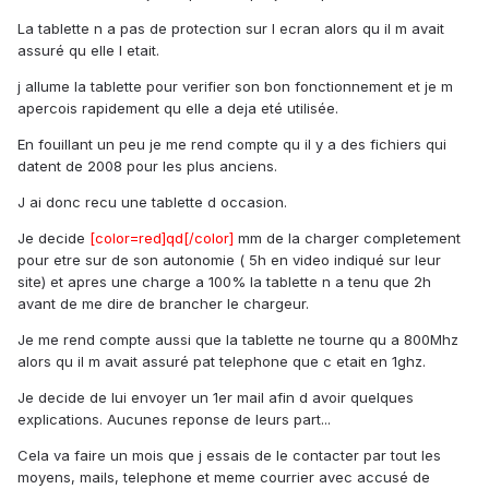
La tablette n a pas de protection sur l ecran alors qu il m avait
assuré qu elle l etait.
j allume la tablette pour verifier son bon fonctionnement et je m
apercois rapidement qu elle a deja eté utilisée.
En fouillant un peu je me rend compte qu il y a des fichiers qui
datent de 2008 pour les plus anciens.
J ai donc recu une tablette d occasion.
Je decide
[color=red]qd[/color]
mm de la charger completement
pour etre sur de son autonomie ( 5h en video indiqué sur leur
site) et apres une charge a 100% la tablette n a tenu que 2h
avant de me dire de brancher le chargeur.
Je me rend compte aussi que la tablette ne tourne qu a 800Mhz
alors qu il m avait assuré pat telephone que c etait en 1ghz.
Je decide de lui envoyer un 1er mail afin d avoir quelques
explications. Aucunes reponse de leurs part...
Cela va faire un mois que j essais de le contacter par tout les
moyens, mails, telephone et meme courrier avec accusé de