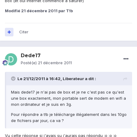
box (et oui internet commence à saturer)
Modifié
21 décembre 2011
par T!b
Citer
Dede17
Posté(e)
21 décembre 2011
Le 21/12/2011 à 16:42, Liberateur a dit :
Mais dede17 je n'ai pas de box et je ne c'est pas ce qu'est
une box exactement, mon portable sert de modem en wifi a
mon ordinateur et je suis en 3g.
Pour répondre a t!b je télécharge illégalement dans les 10go
de fichiers par jour, ca va ?
Vu cette réponse si j'avais su j'aurais pas répondu :o :o :o