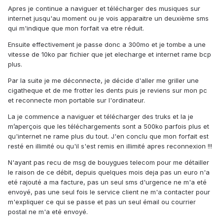
Apres je continue a naviguer et télécharger des musiques sur
internet jusqu'au moment ou je vois apparaitre un deuxième sms
qui m'indique que mon forfait va etre réduit.
Ensuite effectivement je passe donc a 300mo et je tombe a une
vitesse de 10ko par fichier que jet elecharge et internet rame bcp
plus.
Par la suite je me déconnecte, je décide d'aller me griller une
cigatheque et de me frotter les dents puis je reviens sur mon pc
et reconnecte mon portable sur l'ordinateur.
La je commence a naviguer et télécharger des truks et la je
m’aperçois que les téléchargements sont a 500ko parfois plus et
qu'internet ne rame plus du tout. J'en conclu que mon forfait est
resté en illimité ou qu'il s'est remis en illimité apres reconnexion !!!
N'ayant pas recu de msg de bouygues telecom pour me détailler
le raison de ce débit, depuis quelques mois deja pas un euro n'a
eté rajouté a ma facture, pas un seul sms d'urgence ne m'a eté
envoyé, pas une seul fois le service client ne m'a contacter pour
m'expliquer ce qui se passe et pas un seul émail ou courrier
postal ne m'a eté envoyé.