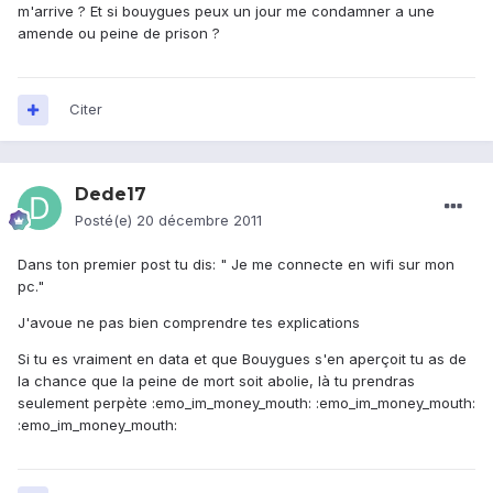
m'arrive ? Et si bouygues peux un jour me condamner a une
amende ou peine de prison ?
Citer
Dede17
Posté(e)
20 décembre 2011
Dans ton premier post tu dis: " Je me connecte en wifi sur mon
pc."
J'avoue ne pas bien comprendre tes explications
Si tu es vraiment en data et que Bouygues s'en aperçoit tu as de
la chance que la peine de mort soit abolie, là tu prendras
seulement perpète :emo_im_money_mouth: :emo_im_money_mouth:
:emo_im_money_mouth: