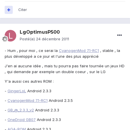
Citer
LgOptimusP500
Posté(e)
24 décembre 2011
- Hum , pour moi , ce serai la
CyanogenMod 7.1-RC1
, stable , la
plus développé a ce jour et l'une des plus apprécié
J'en ai aucune idée , mais tu pourra pas faire tournée un jeux HD
, qui demande par exemple un double coeur , sur le LG
Y'a aussi ces autres ROM :
-
GingerLoL
Android 2.3.3
-
CyanogenMod 7.1-RC1
Android 2.3.5
-
GB_@_2.3.3_v2
Android 2.3.3
-
OneDroid GB07
Android 2.3.3
-
AGA-ROM
Android 2.3.3