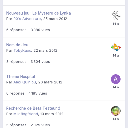
Nouveau jeu : Le Mystère de Lynka
Par
90's Adventure
,
25 mars 2012
6
réponses
3 880
vues
Nom de Jeu
Par
TobyKaos
,
22 mars 2012
3
réponses
3 304
vues
Theme Hospital
Par
Alex Quiniou
,
20 mars 2012
0
réponse
4 185
vues
Recherche de Beta Testeur :)
Par
Mlleflagfriend
,
13 mars 2012
5
réponses
2 329
vues