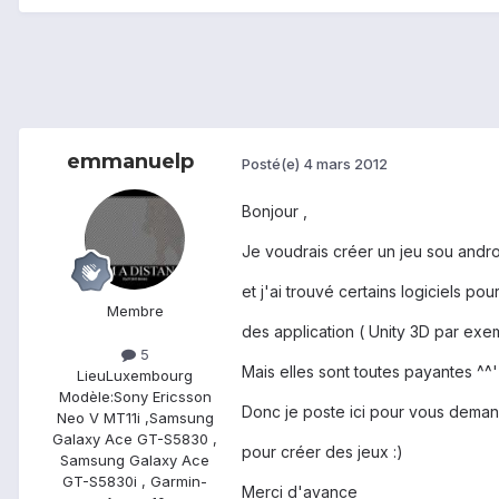
emmanuelp
Posté(e)
4 mars 2012
Bonjour ,
Je voudrais créer un jeu sou andr
et j'ai trouvé certains logiciels pou
Membre
des application ( Unity 3D par exe
5
Mais elles sont toutes payantes ^^'
Lieu
Luxembourg
Modèle:
Sony Ericsson
Donc je poste ici pour vous demand
Neo V MT11i ,Samsung
Galaxy Ace GT-S5830 ,
pour créer des jeux :)
Samsung Galaxy Ace
GT-S5830i , Garmin-
Merci d'avance