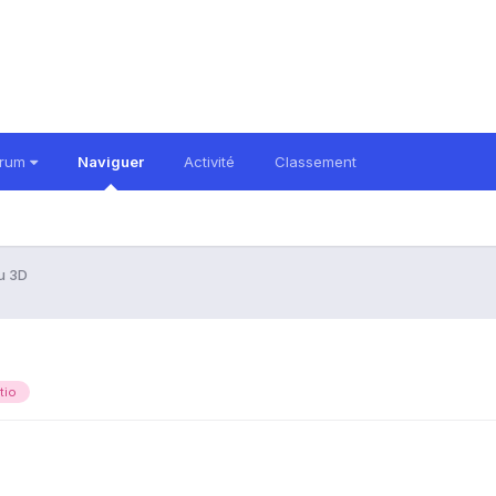
orum
Naviguer
Activité
Classement
u 3D
tio