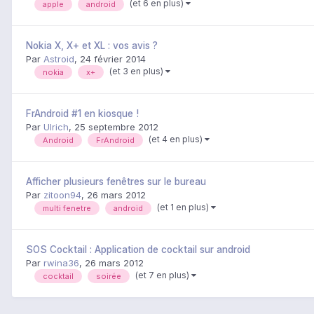
(et 6 en plus)
apple
android
Nokia X, X+ et XL : vos avis ?
Par
Astroid
,
24 février 2014
(et 3 en plus)
nokia
x+
FrAndroid #1 en kiosque !
Par
Ulrich
,
25 septembre 2012
(et 4 en plus)
Android
FrAndroid
Afficher plusieurs fenêtres sur le bureau
Par
zitoon94
,
26 mars 2012
(et 1 en plus)
multi fenetre
android
SOS Cocktail : Application de cocktail sur android
Par
rwina36
,
26 mars 2012
(et 7 en plus)
cocktail
soirée