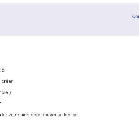
Co
oid
r créer
mple )
'
er votre aide pour trouver un logiciel