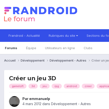
Frandroid - Actualité
Rubriques du site
Sections du f
Forums
Équipe
Utilisateurs en ligne
Clubs
Accueil
Développement
Développement - Autres
Créer un je
Créer un jeu 3D
gameloft
3d
jeu
rpg
android
creer
applica
Par
emmanuelp
4 mars 2012
dans
Développement - Autres