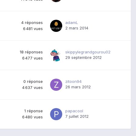
4
réponses
adamL
2 mars 2014
6 481
vues
18
réponses
skippylegrandgourou02
29 septembre 2012
6 477
vues
0
réponse
zitoon94
26 mars 2012
4 637
vues
1
réponse
papacool
7 juillet 2012
6 480
vues