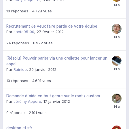
10
réponses
4 728
vues
Recrutement Je veux faire partie de votre équipe
Par
santo95100
,
27 février 2012
24
réponses
8 972
vues
[Résolu] Pouvoir parler via une oreilette pour lancer un
appel
Par
Rainico
,
29 janvier 2012
10
réponses
4 691
vues
Demande d'aide en tout genre sur le root / custom
Par
Jérémy Appere
,
17 janvier 2012
0
réponse
2 191
vues
desktop et sfr