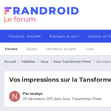
Frandroid - Actualité
Rubriques du site
Sections du f
Forums
Équipe
Utilisateurs en ligne
Clubs
Accueil
Tablettes
Asus
Asus Transformer Prime
Vos impre
Vos impressions sur la Tansform
Par
neokyo
29 décembre 2011
dans
Asus Transformer Prime