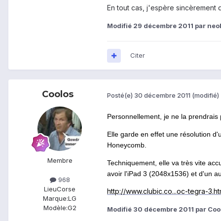
En tout cas, j'espère sincèrement 
Modifié
29 décembre 2011
par neo
Citer
Coolos
Posté(e)
30 décembre 2011
(modifié)
Personnellement, je ne la prendrais 
Elle garde en effet une résolution d
Honeycomb.
Membre
Techniquement, elle va très vite acc
avoir l'iPad 3 (2048x1536) et d'un au
968
Lieu
Corse
http://www.clubic.co...oc-tegra-3.ht
Marque:
LG
Modèle:
G2
Modifié
30 décembre 2011
par Coo