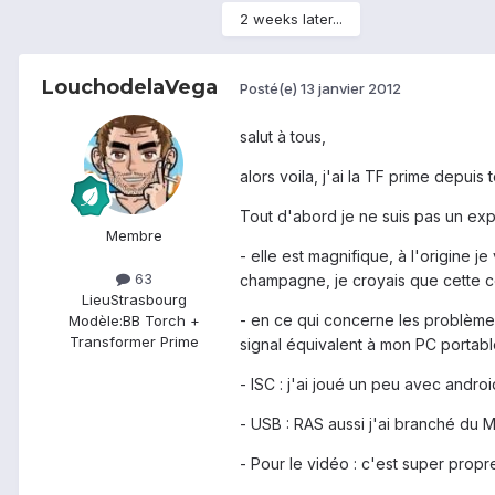
2 weeks later...
LouchodelaVega
Posté(e)
13 janvier 2012
salut à tous,
alors voila, j'ai la TF prime depuis
Tout d'abord je ne suis pas un expe
Membre
- elle est magnifique, à l'origine je
63
champagne, je croyais que cette coul
Lieu
Strasbourg
- en ce qui concerne les problème 
Modèle:
BB Torch +
Transformer Prime
signal équivalent à mon PC portabl
- ISC : j'ai joué un peu avec androi
- USB : RAS aussi j'ai branché du 
- Pour le vidéo : c'est super pro