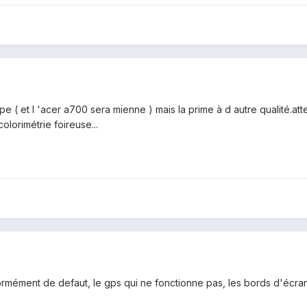
cipe ( et l 'acer a700 sera mienne ) mais la prime à d autre qualité.at
colorimétrie foireuse...
normément de defaut, le gps qui ne fonctionne pas, les bords d'écran é