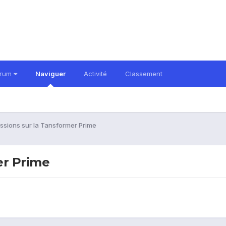
orum
Naviguer
Activité
Classement
ssions sur la Tansformer Prime
er Prime