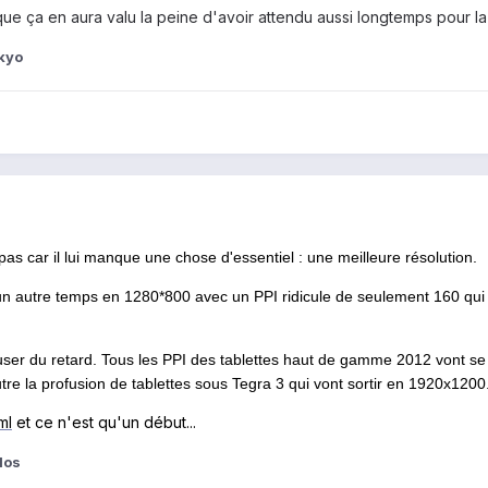
que ça en aura valu la peine d'avoir attendu aussi longtemps pour l
kyo
pas car il lui manque une chose d'essentiel : une meilleure résolution.
'un autre temps en 1280*800 avec un PPI ridicule de seulement 160 qui é
user du retard. Tous les PPI des tablettes haut de gamme 2012 vont se 
tre la profusion de tablettes sous Tegra 3 qui vont sortir en 1920x1200.
ml
et ce n'est qu'un début...
los