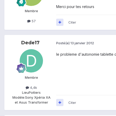
Merci pour tes retours
Membre
57
Citer
Dede17
Posté(e)
13 janvier 2012
le probleme d'autonomie tablette d
Membre
4,4k
Lieu
Poitiers
Modèle:
Sony Xpéria XA
et Asus Transformer
Citer