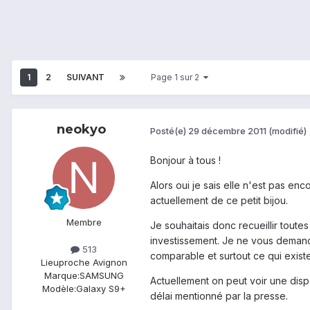
1
2
SUIVANT
Page 1 sur 2
neokyo
Posté(e)
29 décembre 2011
(modifié)
Bonjour à tous !
Alors oui je sais elle n'est pas e
actuellement de ce petit bijou.
Membre
Je souhaitais donc recueillir tout
investissement. Je ne vous demande
513
comparable et surtout ce qui existe
Lieu
proche Avignon
Marque:
SAMSUNG
Actuellement on peut voir une dispo
Modèle:
Galaxy S9+
délai mentionné par la presse.