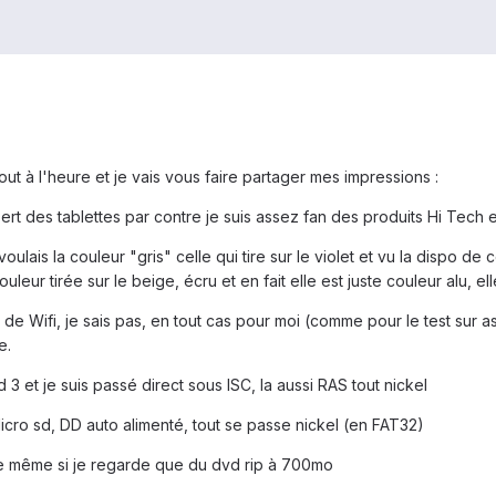
 tout à l'heure et je vais vous faire partager mes impressions :
rt des tablettes par contre je suis assez fan des produits Hi Tech e
 voulais la couleur "gris" celle qui tire sur le violet et vu la dispo d
eur tirée sur le beige, écru et en fait elle est juste couleur alu, ell
de Wifi, je sais pas, en tout cas pour moi (comme pour le test sur 
e.
d 3 et je suis passé direct sous ISC, la aussi RAS tout nickel
Micro sd, DD auto alimenté, tout se passe nickel (en FAT32)
pre même si je regarde que du dvd rip à 700mo