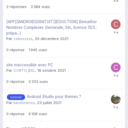
2
réponses
3 384
vues
[APP][ANDROID[GRATUIT][EDUCTION] Bemathor
Nombres Complexes (terminale, bts, licence 1(L1),
prépa...)
Par
colorszzzx
,
20 décembre 2021
0
réponse
1 945
vues
site inaccessible avec PC
Par
CORTO_BXL
,
18 octobre 2021
0
réponse
2 333
vues
Android Studio pour thèmes ?
tutoriel
Par
kerolorenzo
,
23 juillet 2021
0
réponse
6 108
vues