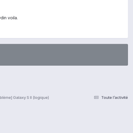
din voila.
blème] Galaxy S II (logique)
Toute l’activité
s