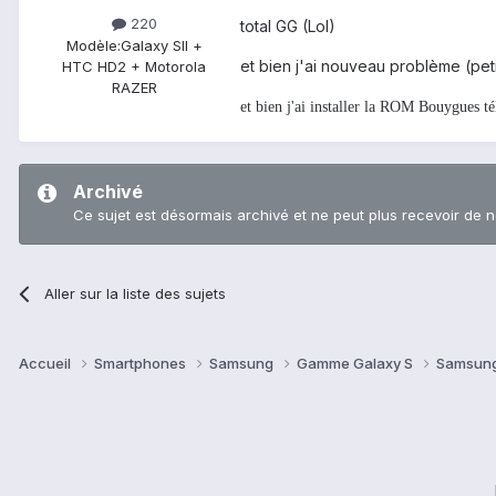
220
total GG (Lol)
Modèle:
Galaxy SII +
et bien j'ai nouveau problème (peti
HTC HD2 + Motorola
RAZER
et bien j'ai installer la ROM Bouygue
Archivé
Ce sujet est désormais archivé et ne peut plus recevoir de 
Aller sur la liste des sujets
Accueil
Smartphones
Samsung
Gamme Galaxy S
Samsung