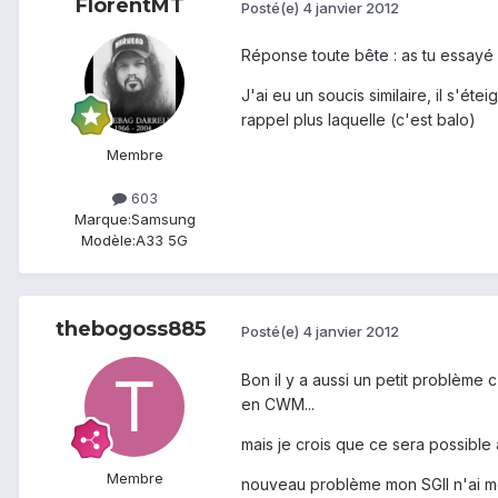
FlorentMT
Posté(e)
4 janvier 2012
Réponse toute bête : as tu essayé 
J'ai eu un soucis similaire, il s'éte
rappel plus laquelle (c'est balo)
Membre
603
Marque:
Samsung
Modèle:
A33 5G
thebogoss885
Posté(e)
4 janvier 2012
Bon il y a aussi un petit problème 
en CWM...
mais je crois que ce sera possibl
Membre
nouveau problème mon SGII n'ai 