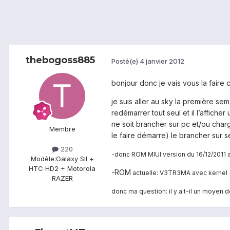
thebogoss885
Posté(e)
4 janvier 2012
bonjour donc je vais vous la faire 
je suis aller au sky la première s
redémarrer tout seul et il l’affiche
ne soit brancher sur pc et/ou charg
Membre
le faire démarre) le brancher sur s
220
-donc ROM MIUI version du 16/12/2011
Modèle:
Galaxy SII +
HTC HD2 + Motorola
-ROM
actuelle: V3TR3MA avec kernel 
RAZER
donc ma question: il y a t-il un moyen d