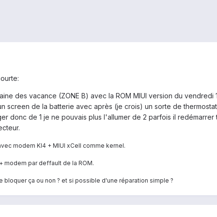
courte:
emaine des vacance (ZONE B) avec la ROM MIUI version du vendredi 16
r un screen de la batterie avec après (je crois) un sorte de thermosta
er donc de 1 je ne pouvais plus l'allumer de 2 parfois il redémarrer 
ecteur.
 avec modem KI4 + MIUI xCell comme kernel.
+ modem par deffault de la ROM.
e bloquer ça ou non ? et si possible d'une réparation simple ?