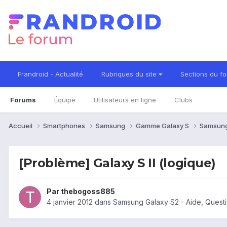
Frandroid - Actualité
Rubriques du site
Sections du f
Forums
Équipe
Utilisateurs en ligne
Clubs
Accueil
Smartphones
Samsung
Gamme Galaxy S
Samsung
[Problème] Galaxy S II (logique)
Par
thebogoss885
4 janvier 2012
dans
Samsung Galaxy S2 - Aide, Quest