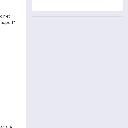
oir et
 support"
ier a la