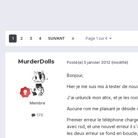
1
2
3
4
SUIVANT
Page 1 sur 4
MurderDolls
Posté(e)
5 janvier 2012
(modifié)
Bonjour,
Hier je me suis mis à tester de nouv
J'ai unlunck mon atrix, et je les ro
Membre
Aucune rom me plaisant je déside de r
170
Premier erreur le téléphone charge 
avec rsd, et une nouvel erreur il 
les deux erreur se fond en boucle, 