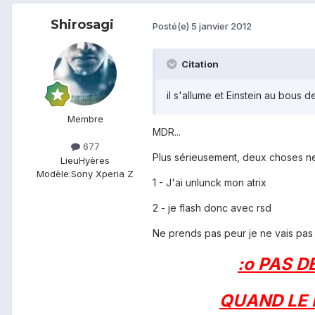
Shirosagi
Posté(e)
5 janvier 2012
Citation
il s'allume et Einstein au bous
Membre
MDR...
677
Plus sérieusement, deux choses ne
Lieu
Hyères
Modèle:
Sony Xperia Z
1 - J'ai unlunck mon atrix
2 - je flash donc avec rsd
Ne prends pas peur je ne vais pas c
:o PAS 
QUAND LE 