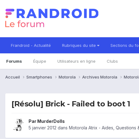
Frandroid - Actualité
Rubriques du site
Sections du f
Forums
Équipe
Utilisateurs en ligne
Clubs
Accueil
Smartphones
Motorola
Archives Motorola
Motorol
[Résolu] Brick - Failed to boot 1
Par
MurderDolls
5 janvier 2012
dans
Motorola Atrix - Aides, Questions