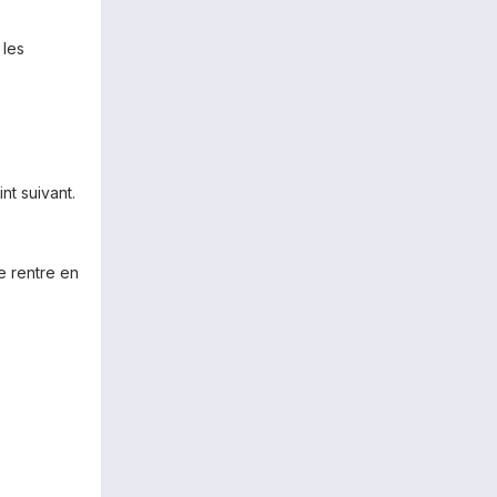
 les
nt suivant.
e rentre en