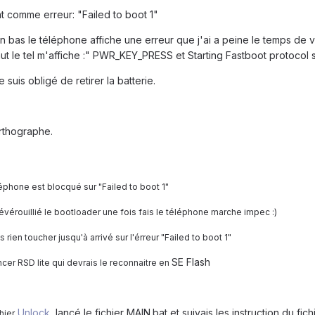
nt comme erreur: "Failed to boot 1"
on bas le téléphone affiche une erreur que j'ai a peine le temps de v
 haut le tel m'affiche :" PWR_KEY_PRESS et Starting Fastboot protocol
je suis obligé de retirer la batterie.
orthographe.
léphone est blocqué sur "Failed to boot 1"
dévérouillié le bootloader une fois fais le téléphone marche impec :)
ien toucher jusqu'à arrivé sur l'érreur "Failed to boot 1"
SE Flash
ancer RSD lite qui devrais le reconnaitre en
Unlock
, lancé le fichier MAIN.bat et suivais les instruction du fich
hier