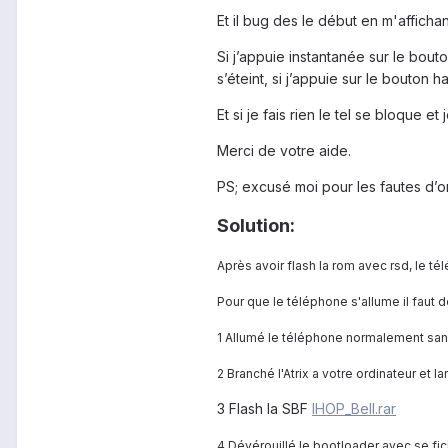
Et il bug des le début en m'afficha
Si j’appuie instantanée sur le bout
s’éteint, si j’appuie sur le bouton
Et si je fais rien le tel se bloque et 
Merci de votre aide.
PS; excusé moi pour les fautes d’
Solution:
Après avoir flash la rom avec rsd, le té
Pour que le téléphone s'allume il faut 
1 Allumé le téléphone normalement sans r
2 Branché l'Atrix a votre ordinateur et l
3 Flash la SBF
IHOP_Bell.rar
4 Dévérouillé le bootloader avec se fic