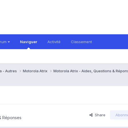
orum
Naviguer
Activité
Classement
a - Autres
Motorola Atrix
Motorola Atrix - Aides, Questions & Répo
Share
Abonn
 & Réponses