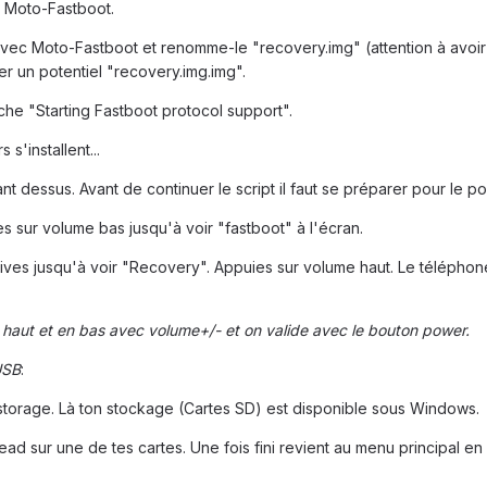
ec Moto-Fastboot.
ec Moto-Fastboot et renomme-le "recovery.img" (attention à avoir
er un potentiel "recovery.img.img".
iche "Starting Fastboot protocol support".
 s'installent...
nt dessus. Avant de continuer le script il faut se préparer pour le poi
s sur volume bas jusqu'à voir "fastboot" à l'écran.
ives jusqu'à voir "Recovery". Appuies sur volume haut. Le téléphon
 haut et en bas avec volume+/-
et on valide avec le bouton power.
USB
:
orage. Là ton stockage (Cartes SD) est disponible sous Windows.
read sur une de tes cartes. Une fois fini revient au menu principal en