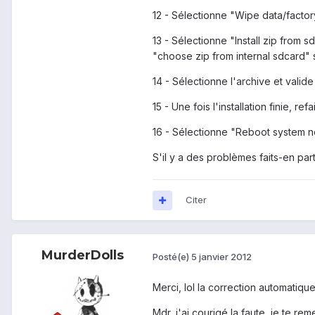
12 - Sélectionne "Wipe data/factory
13 - Sélectionne "Install zip from 
"choose zip from internal sdcard" s
14 - Sélectionne l'archive et valide l
15 - Une fois l'installation finie, re
16 - Sélectionne "Reboot system n
S'il y a des problèmes faits-en part
Citer
MurderDolls
Posté(e)
5 janvier 2012
Merci, lol la correction automatique..
Mdr, j'ai courigé la faute, je te reme