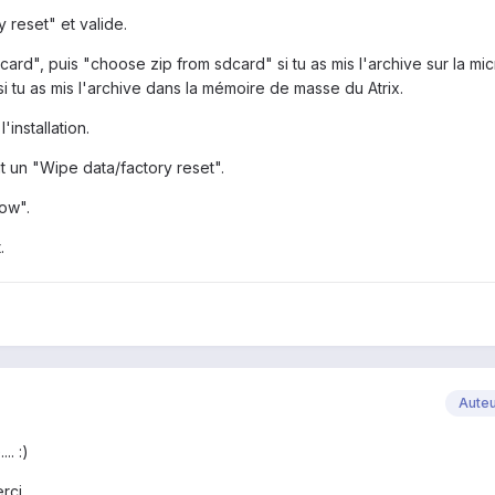
 reset" et valide.
sdcard", puis "choose zip from sdcard" si tu as mis l'archive sur la m
i tu as mis l'archive dans la mémoire de masse du Atrix.
'installation.
fait un "Wipe data/factory reset".
ow".
.
Aute
.. :)
rci.