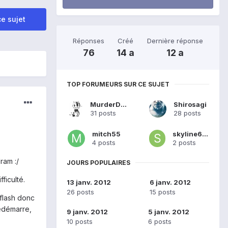
e sujet
Réponses
Créé
Dernière réponse
76
14 a
12 a
TOP FORUMEURS SUR CE SUJET
MurderDolls
Shirosagi
31 posts
28 posts
mitch55
skyline624
4 posts
2 posts
ram :/
JOURS POPULAIRES
ficulté.
13 janv. 2012
6 janv. 2012
26 posts
15 posts
 flash donc
redémarre,
9 janv. 2012
5 janv. 2012
10 posts
6 posts