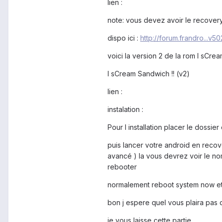
lien :
note: vous devez avoir le recover
dispo ici :
http://forum.frandro...v50
voici la version 2 de la rom I sCr
I sCream Sandwich !! (v2)
lien :
instalation :
Pour l installation placer le doss
puis lancer votre android en recove
avancé ) la vous devrez voir le nom
rebooter
normalement reboot system now et 
bon j espere quel vous plaira pas
je vous laisse cette partie