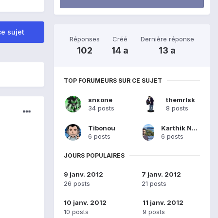
e sujet
Réponses
Créé
Dernière réponse
102
14 a
13 a
TOP FORUMEURS SUR CE SUJET
snxone
themrlsk
34 posts
8 posts
Tibonou
Karthik Nagaraju
6 posts
6 posts
JOURS POPULAIRES
9 janv. 2012
7 janv. 2012
26 posts
21 posts
10 janv. 2012
11 janv. 2012
10 posts
9 posts