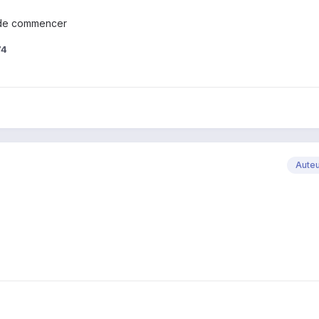
t de commencer
74
Aute