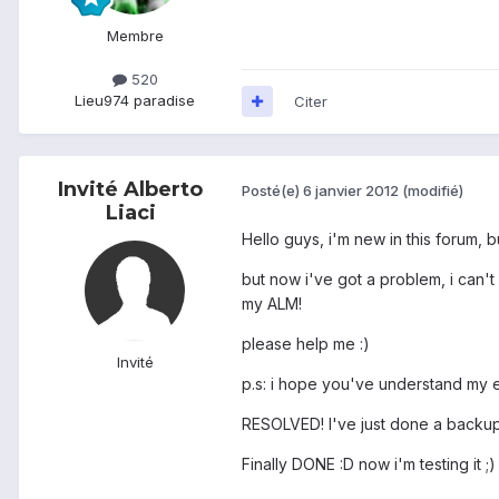
Membre
520
Lieu
974 paradise
Citer
Invité Alberto
Posté(e)
6 janvier 2012
(modifié)
Liaci
Hello guys, i'm new in this forum, 
but now i've got a problem, i can'
my ALM!
please help me :)
Invité
p.s: i hope you've understand my e
RESOLVED! I've just done a backup
Finally DONE :D now i'm testing it ;)