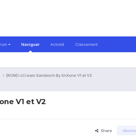
orum
Naviguer
Activité
Classement
i
[ROM] I sCream Sandwich By SnXone V1 et V2
one V1 et V2
Share
Abonn