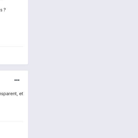
s ?
ansparent, et