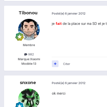
Tibonou
Posté(e)
6 janvier 2012
je
fait
de la place sur ma SD et je t
Membre
982
Marque:
Xiaomi
Modèle:
13
Citer
snxone
Posté(e)
6 janvier 2012
ok merci