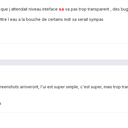
 que j attendait niveau inteface
sa
va pas trop transparent , des bug
ttre l eau a la bouche de certains mdr sa serait sympas
screenshots arriveront, l'ui est super simple, c'est super, mais trop tr
s
i