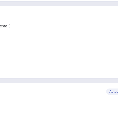
este :)
Aute