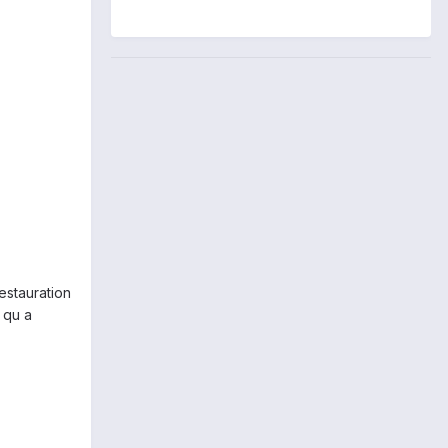
estauration
 qu a