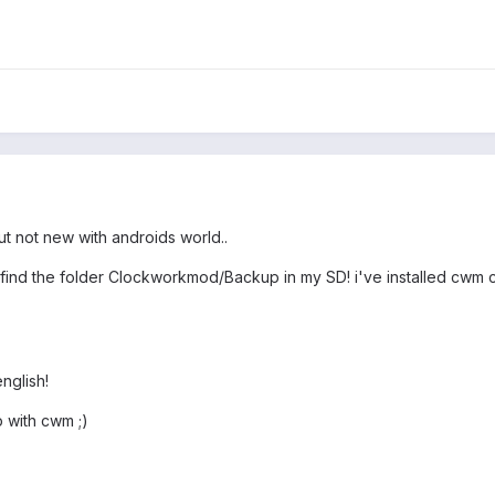
but not new with androids world..
t find the folder Clockworkmod/Backup in my SD! i've installed cwm c
nglish!
 with cwm ;)