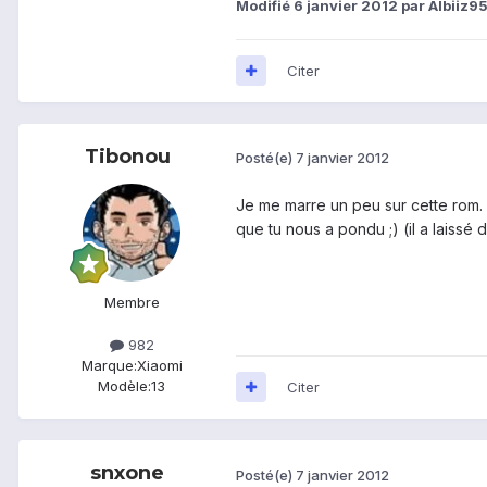
Modifié
6 janvier 2012
par Albiiz9
Citer
Tibonou
Posté(e)
7 janvier 2012
Je me marre un peu sur cette rom. C
que tu nous a pondu ;) (il a laissé d
Membre
982
Marque:
Xiaomi
Modèle:
13
Citer
snxone
Posté(e)
7 janvier 2012