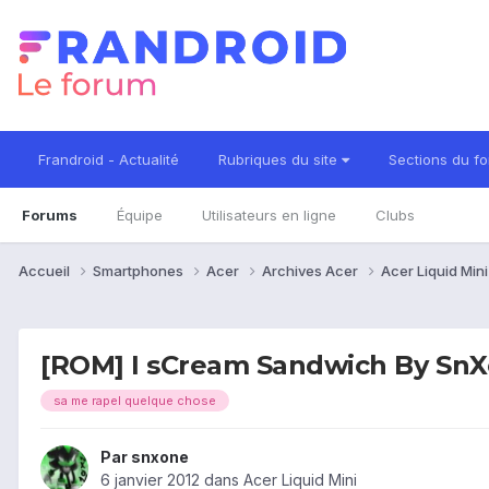
Frandroid - Actualité
Rubriques du site
Sections du f
Forums
Équipe
Utilisateurs en ligne
Clubs
Accueil
Smartphones
Acer
Archives Acer
Acer Liquid Min
[ROM] I sCream Sandwich By SnX
sa me rapel quelque chose
Par
snxone
6 janvier 2012
dans
Acer Liquid Mini