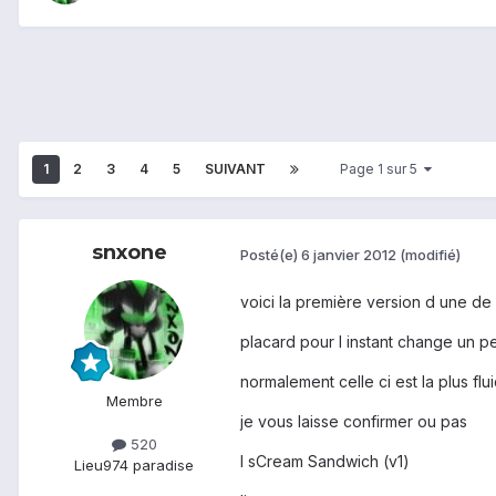
1
2
3
4
5
SUIVANT
Page 1 sur 5
snxone
Posté(e)
6 janvier 2012
(modifié)
voici la première version d une d
placard pour l instant change un p
normalement celle ci est la plus fl
Membre
je vous laisse confirmer ou pas
520
I sCream Sandwich (v1)
Lieu
974 paradise