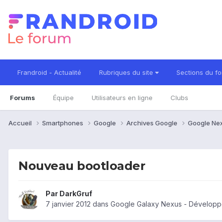
Frandroid - Actualité
Rubriques du site
Sections du f
Forums
Équipe
Utilisateurs en ligne
Clubs
Accueil
Smartphones
Google
Archives Google
Google Ne
Nouveau bootloader
Par
DarkGruf
7 janvier 2012
dans
Google Galaxy Nexus - Dévelop