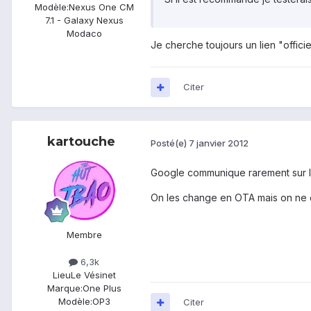
Modèle:
Nexus One CM
7.1 - Galaxy Nexus
Modaco
Je cherche toujours un lien "officie
Citer
kartouche
Posté(e)
7 janvier 2012
Google communique rarement sur le
On les change en OTA mais on ne dit
Membre
6,3k
Lieu
Le Vésinet
Marque:
One Plus
Modèle:
OP3
Citer