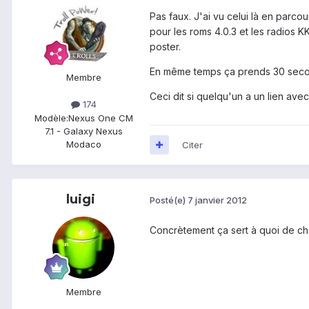
Pas faux. J'ai vu celui là en parc
pour les roms 4.0.3 et les radios K
poster.
En même temps ça prends 30 secon
Membre
Ceci dit si quelqu'un a un lien ave
174
Modèle:
Nexus One CM
7.1 - Galaxy Nexus
Modaco
Citer
luigi
Posté(e)
7 janvier 2012
Concrètement ça sert à quoi de ch
Membre