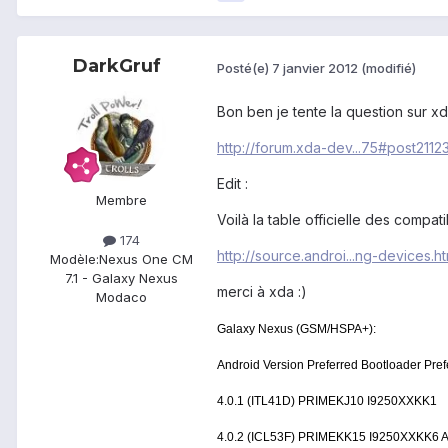
DarkGruf
Posté(e)
7 janvier 2012
(modifié)
Bon ben je tente la question sur x
http://forum.xda-dev...75#post211
Edit :
Membre
Voilà la table officielle des compat
174
http://source.androi...ng-devices.ht
Modèle:
Nexus One CM
7.1 - Galaxy Nexus
merci à xda :)
Modaco
Galaxy Nexus (GSM/HSPA+):
Android Version Preferred Bootloader Pref
4.0.1 (ITL41D) PRIMEKJ10 I9250XXKK1
4.0.2 (ICL53F) PRIMEKK15 I9250XXKK6 All