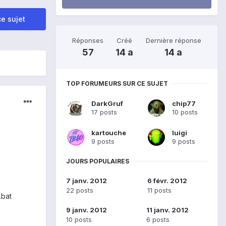
e sujet
Réponses
Créé
Dernière réponse
57
14 a
14 a
TOP FORUMEURS SUR CE SUJET
DarkGruf
chip77
17 posts
10 posts
kartouche
luigi
9 posts
9 posts
JOURS POPULAIRES
7 janv. 2012
6 févr. 2012
22 posts
11 posts
.bat
9 janv. 2012
11 janv. 2012
10 posts
6 posts