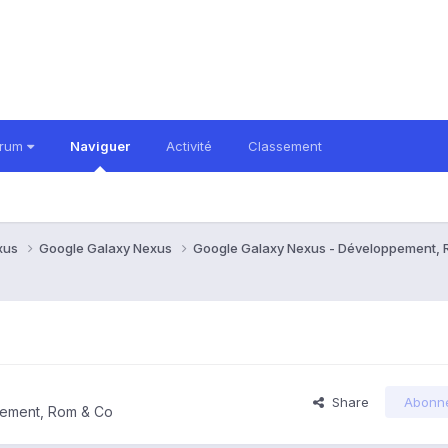
orum
Naviguer
Activité
Classement
xus
Google Galaxy Nexus
Google Galaxy Nexus - Développement,
Share
Abonn
pement, Rom & Co