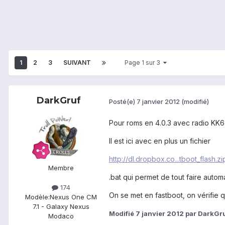
1
2
3
SUIVANT
Page 1 sur 3
DarkGruf
Posté(e)
7 janvier 2012
(modifié)
Pour roms en 4.0.3 avec radio KK6
Il est ici avec en plus un fichier
http://dl.dropbox.co...tboot_flash.zi
Membre
.bat qui permet de tout faire auto
174
On se met en fastboot, on vérifie 
Modèle:
Nexus One CM
7.1 - Galaxy Nexus
Modifié
7 janvier 2012
par DarkGr
Modaco