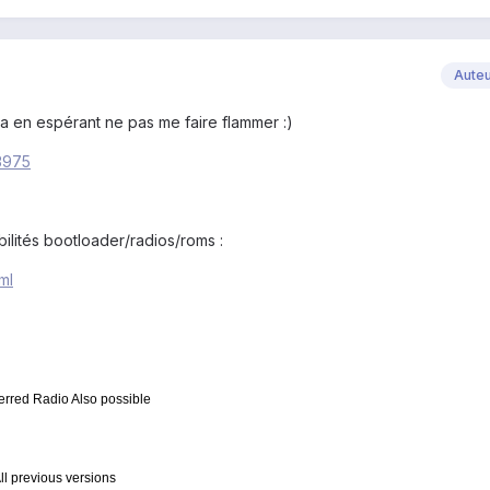
Aute
da en espérant ne pas me faire flammer :)
23975
ibilités bootloader/radios/roms :
ml
erred Radio Also possible
 previous versions