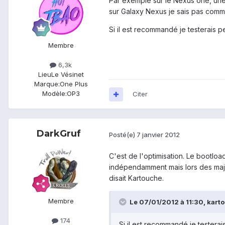
Par exemple sur le Nexus one, une f
sur Galaxy Nexus je sais pas comm
Si il est recommandé je testerais pe
Membre
6,3k
Lieu
Le Vésinet
Marque:
One Plus
Modèle:
OP3
Citer
DarkGruf
Posté(e)
7 janvier 2012
C'est de l'optimisation. Le bootloa
indépendamment mais lors des maj o
disait Kartouche.
Membre
Le 07/01/2012 à 11:30, kartou
174
Si il est recommandé je testerais