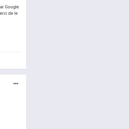
par Google
erci de le