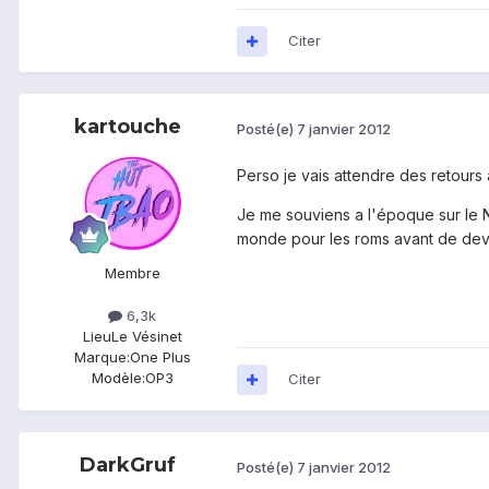
Citer
kartouche
Posté(e)
7 janvier 2012
Perso je vais attendre des retours 
Je me souviens a l'époque sur le N
monde pour les roms avant de deven
Membre
6,3k
Lieu
Le Vésinet
Marque:
One Plus
Modèle:
OP3
Citer
DarkGruf
Posté(e)
7 janvier 2012