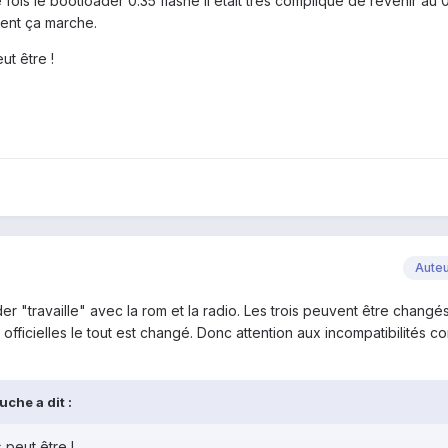
ois le bootloader 0.35 flashé il était très compliqué de revenir au 
ent ça marche.
ut être !
Aute
der "travaille" avec la rom et la radio. Les trois peuvent être changé
fficielles le tout est changé. Donc attention aux incompatibilités c
che a dit :
 peut être !