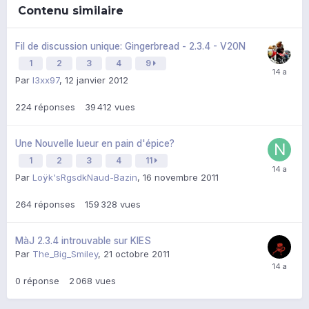
Contenu similaire
Fil de discussion unique: Gingerbread - 2.3.4 - V20N
1
2
3
4
9
Par
l3xx97
,
12 janvier 2012
224
réponses
39 412
vues
Une Nouvelle lueur en pain d'épice?
1
2
3
4
11
Par
Loÿk'sRgsdkNaud-Bazin
,
16 novembre 2011
264
réponses
159 328
vues
MàJ 2.3.4 introuvable sur KIES
Par
The_Big_Smiley
,
21 octobre 2011
0
réponse
2 068
vues