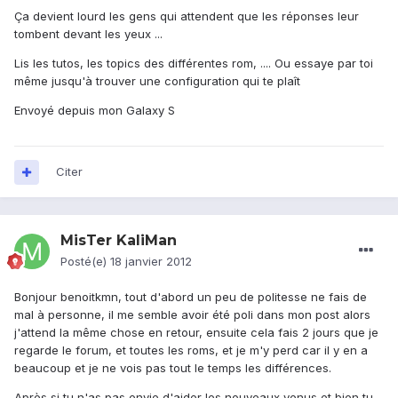
Ça devient lourd les gens qui attendent que les réponses leur
tombent devant les yeux ...
Lis les tutos, les topics des différentes rom, .... Ou essaye par toi
même jusqu'à trouver une configuration qui te plaît
Envoyé depuis mon Galaxy S
Citer
MisTer KaliMan
Posté(e)
18 janvier 2012
Bonjour benoitkmn, tout d'abord un peu de politesse ne fais de
mal à personne, il me semble avoir été poli dans mon post alors
j'attend la même chose en retour, ensuite cela fais 2 jours que je
regarde le forum, et toutes les roms, et je m'y perd car il y en a
beaucoup et je ne vois pas tout le temps les différences.
Après si tu n'as pas envie d'aider les nouveaux venus et bien tu