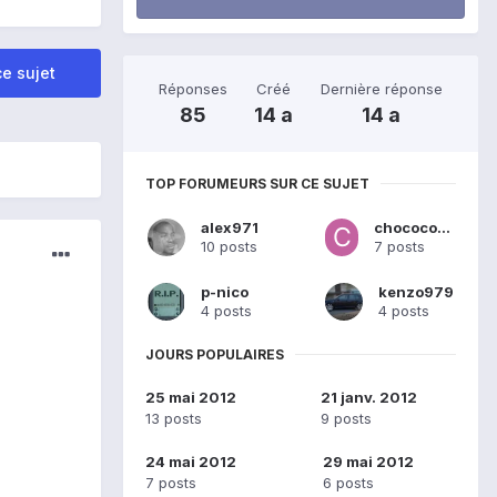
e sujet
Réponses
Créé
Dernière réponse
85
14 a
14 a
TOP FORUMEURS SUR CE SUJET
alex971
chococo012
10 posts
7 posts
p-nico
kenzo979
4 posts
4 posts
JOURS POPULAIRES
25 mai 2012
21 janv. 2012
13 posts
9 posts
24 mai 2012
29 mai 2012
7 posts
6 posts