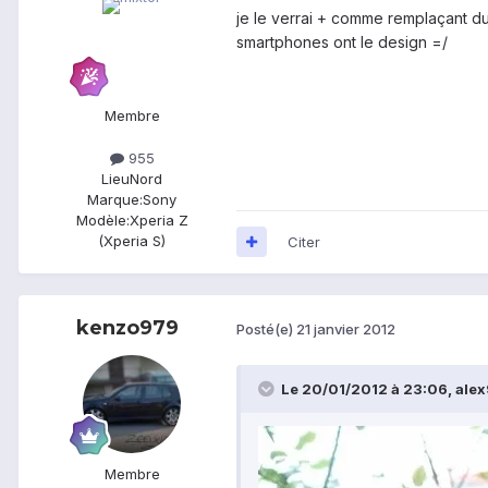
je le verrai + comme remplaçant d
smartphones ont le design =/
Membre
955
Lieu
Nord
Marque:
Sony
Modèle:
Xperia Z
(Xperia S)
Citer
kenzo979
Posté(e)
21 janvier 2012
Le 20/01/2012 à 23:06, alex9
Membre