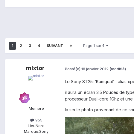
1
2
3
4
SUIVANT
Page 1 sur 4
mixtor
Posté(e)
18 janvier 2012
(modifié)
Le Sony ST25i ‘Kumquat’ , alias xp
il aura un écran 3.5 Pouces de t
processeur Dual-core 1Ghz et une 
Membre
la seule photo provenant de ce sm
955
Lieu
Nord
Marque:
Sony