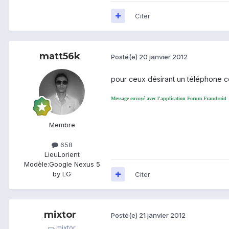
Citer
matt56k
Posté(e)
20 janvier 2012
pour ceux désirant un téléphone com
Message envoyé avec l'application Forum Frandroid
Membre
658
Lieu
Lorient
Modèle:
Google Nexus 5
by LG
Citer
mixtor
Posté(e)
21 janvier 2012