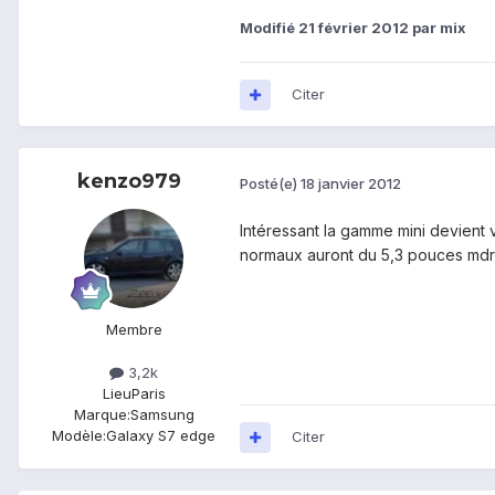
Modifié
21 février 2012
par mix
Citer
kenzo979
Posté(e)
18 janvier 2012
Intéressant la gamme mini devient v
normaux auront du 5,3 pouces mdr
Membre
3,2k
Lieu
Paris
Marque:
Samsung
Modèle:
Galaxy S7 edge
Citer