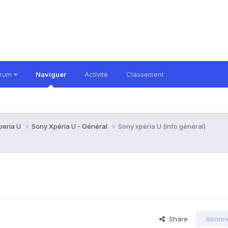
orum
Naviguer
Activité
Classement
peria U
Sony Xpéria U - Général
Sony xpéria U (info général)
Share
Abonn