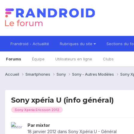
Frandroid - Actualité
Rubriques du site
Sections du f
Forums
Équipe
Utilisateurs en ligne
Clubs
Accueil
Smartphones
Sony
Sony - Autres Modèles
Sony X
Sony xpéria U (info général)
Sony Xperia Ericsson 2012
Par
mixtor
18 janvier 2012
dans
Sony Xpéria U - Général