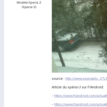
Modèle:
Xperia Z
(Xperia S)
source :
http://www.xperiablo...
Article du xpéria U sur FrAndroid:
-
https://www.frandroid.com/actual
-
https://www.frandroid.com/actual