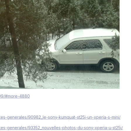
0%99/#more-4880
ites-generales/90982_le-sony-kumquat-st25i-un-xperia-s-mini/
ites-generales/93352_nouvelles-photos-du-sony-xperia-u-st25i/