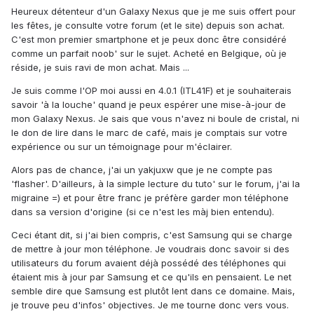
Heureux détenteur d'un Galaxy Nexus que je me suis offert pour
les fêtes, je consulte votre forum (et le site) depuis son achat.
C'est mon premier smartphone et je peux donc être considéré
comme un parfait noob' sur le sujet. Acheté en Belgique, où je
réside, je suis ravi de mon achat. Mais ...
Je suis comme l'OP moi aussi en 4.0.1 (ITL41F) et je souhaiterais
savoir 'à la louche' quand je peux espérer une mise-à-jour de
mon Galaxy Nexus. Je sais que vous n'avez ni boule de cristal, ni
le don de lire dans le marc de café, mais je comptais sur votre
expérience ou sur un témoignage pour m'éclairer.
Alors pas de chance, j'ai un yakjuxw que je ne compte pas
'flasher'. D'ailleurs, à la simple lecture du tuto' sur le forum, j'ai la
migraine =) et pour être franc je préfère garder mon téléphone
dans sa version d'origine (si ce n'est les màj bien entendu).
Ceci étant dit, si j'ai bien compris, c'est Samsung qui se charge
de mettre à jour mon téléphone. Je voudrais donc savoir si des
utilisateurs du forum avaient déjà possédé des téléphones qui
étaient mis à jour par Samsung et ce qu'ils en pensaient. Le net
semble dire que Samsung est plutôt lent dans ce domaine. Mais,
je trouve peu d'infos' objectives. Je me tourne donc vers vous.