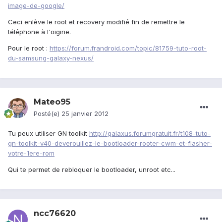
image-de-google/
Ceci enlève le root et recovery modifié fin de remettre le
téléphone à l'oigine.
Pour le root :
https://forum.frandroid.com/topic/81759-tuto-root-
du-samsung-galaxy-nexus/
Mateo95
Posté(e)
25 janvier 2012
Tu peux utiliser GN toolkit
http://galaxus.forumgratuit.fr/t108-tuto-
gn-toolkit-v40-deverouillez-le-bootloader-rooter-cwm-et-flasher-
votre-1ere-rom
Qui te permet de rebloquer le bootloader, unroot etc...
ncc76620